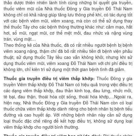
thảo dược thiên nhiên lành tính cùng những bí quyết gia truyền,
thuốc viêm mũi của Nhà thuốc Đông y Gia truyền Đỗ Thái Nam
không chỉ có khả năng giúp tăng lưu thông phế khí, có tác dụng tốt
với các bệnh viêm mũi, viêm xoang, mà còn có thể sử dụng thay
thế thuốc Tây cho các bệnh thông thường khác như: cảm mạo, hắt
hơi, sổ mũi, ngạt mũi, cơ thể mệt mỏi, đau nhức và nặng vùng
trán, vùng mặt…
Theo thống kê của Nhà thuốc, đã có rất nhiều người bệnh bị bệnh
viêm xoang nặng, thậm chí đã bỏ rất nhiều tiền đi bệnh viện phẫu
thuật, sử dụng thuốc Tây liều cao vẫn không khỏi, nhưng khi sử
dụng thuốc viêm mũi, viêm xoang Đỗ Thái Nam với chi phí điều trị
không lớn, chỉ kiên trì sử dụng một thời gian bệnh tình đã giảm.
Thuốc gia truyền điều trị viêm thấp khớp:
Thuốc Đông y gia
truyền Viêm thấp khớp Đỗ Thái Nam có hiệu quả trong việc điều trị
các dạng viêm thấp khớp, đau thần kinh toạ, đau lưng, nhức mỏi,
tê bại, đau thận, thoái hóa cột sống, thoái hóa khớp,…Ngoài ra,
hiện nay, Nhà thuốc Đông y Gia truyền Đỗ Thái Nam còn có loại
thuốc chữa viêm thấp khớp dành riêng cho bệnh nhân bị bệnh tiểu
đường và cao huyết áp. Với những bệnh nhân này cần sử dụng
loại thuốc đặc chế riêng để kết hợp điều trị, không sử dụng loại
viêm thấp khớp cho người bình thường.
Thuốc gia truyền điều trị viêm bao tử (dạ dày):
Bài thuốc chữa