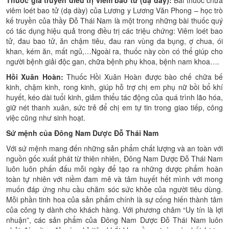
viêm loét bao tử (dạ dày) của Lương y Lương Văn Phong – học trò
kế truyền của thầy Đỗ Thái Nam là một trong những bài thuốc quý
có tác dụng hiệu quả trong điều trị các triệu chứng: Viêm loét bao
tử, đau bao tử, ăn chậm tiêu, đau ran vùng da bụng, ợ chua, ói
khan, kém ăn, mất ngủ,…Ngoài ra, thuốc này còn có thể giúp cho
người bệnh giải độc gan, chữa bệnh phụ khoa, bệnh nam khoa….
Hồi Xuân Hoàn:
Thuốc Hồi Xuân Hoàn được bào chế chữa bế
kinh, chậm kinh, rong kinh, giúp hỗ trợ chị em phụ nữ bồi bổ khí
huyết, kéo dài tuổi kinh, giảm thiểu tác động của quá trình lão hóa,
giữ nét thanh xuân, sức trẻ để chị em tự tin trong giao tiếp, công
việc cũng như sinh hoạt.
Sứ mệnh của Đông Nam Dược Đỗ Thái Nam
Với sứ mệnh mang đến những sản phẩm chất lượng và an toàn với
nguồn gốc xuất phát từ thiên nhiên, Đông Nam Dược Đỗ Thái Nam
luôn luôn phấn đấu mỗi ngày để tạo ra những dược phẩm hoàn
toàn tự nhiên với niềm đam mê và tâm huyết hết mình với mong
muốn đáp ứng nhu cầu chăm sóc sức khỏe của người tiêu dùng.
Mỗi phần tinh hoa của sản phẩm chính là sự cống hiến thành tâm
của công ty dành cho khách hàng. Với phương châm “Uy tín là lợi
nhuận”, các sản phẩm của Đông Nam Dược Đỗ Thái Nam luôn