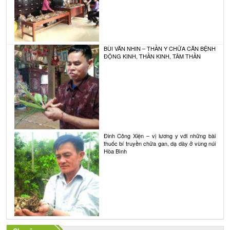
BÙI VĂN NHIN – THẦN Y CHỮA CĂN BỆNH
ĐỘNG KINH, THẦN KINH, TÂM THẦN
Đinh Công Xiện – vị lương y với những bài
thuốc bí truyền chữa gan, dạ dày ở vùng núi
Hòa Bình