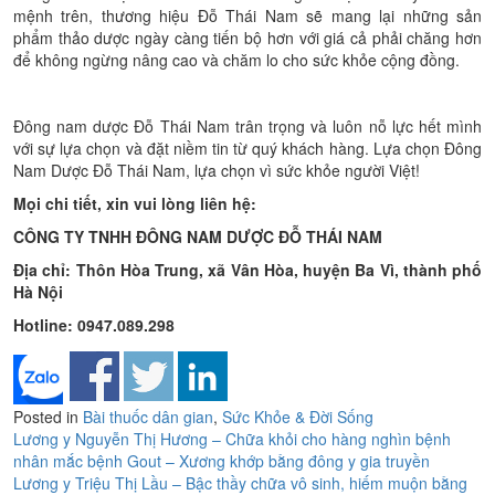
mệnh trên, thương hiệu Đỗ Thái Nam sẽ mang lại những sản
phẩm thảo dược ngày càng tiến bộ hơn với giá cả phải chăng hơn
để không ngừng nâng cao và chăm lo cho sức khỏe cộng đồng.
Đông nam dược Đỗ Thái Nam trân trọng và luôn nỗ lực hết mình
với sự lựa chọn và đặt niềm tin từ quý khách hàng. Lựa chọn Đông
Nam Dược Đỗ Thái Nam, lựa chọn vì sức khỏe người Việt!
Mọi chi tiết, xin vui lòng liên hệ:
CÔNG TY TNHH ĐÔNG NAM DƯỢC ĐỖ THÁI NAM
Địa chỉ: Thôn Hòa Trung, xã Vân Hòa, huyện Ba Vì, thành phố
Hà Nội
Hotline:
0947.089.298
Posted in
Bài thuốc dân gian
,
Sức Khỏe & Đời Sống
Điều
Lương y Nguyễn Thị Hương – Chữa khỏi cho hàng nghìn bệnh
nhân mắc bệnh Gout – Xương khớp bằng đông y gia truyền
hướng
Lương y Triệu Thị Lầu – Bậc thầy chữa vô sinh, hiếm muộn bằng