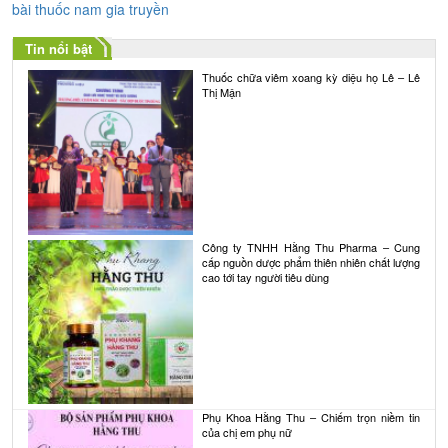
bài
bài thuốc nam gia truyền
viết
Tin nổi bật
Thuốc chữa viêm xoang kỳ diệu họ Lê – Lê
Thị Mận
Công ty TNHH Hằng Thu Pharma – Cung
cấp nguồn dược phẩm thiên nhiên chất lượng
cao tới tay người tiêu dùng
Phụ Khoa Hằng Thu – Chiếm trọn niềm tin
của chị em phụ nữ