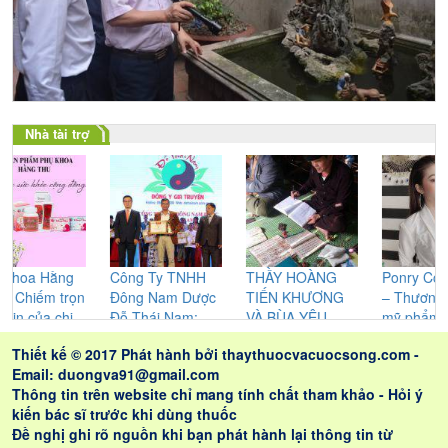
Nhà tài trợ
 Hằng
Công Ty TNHH
THẦY HOÀNG
Ponry Cosmetic
ếm trọn
Đông Nam Dược
TIẾN KHƯƠNG
– Thương hiệu
ủa chị
Đỗ Thái Nam:
VÀ BÙA YÊU
mỹ phẩm chăm
ữ
Không ngừng
CỦA NGƯỜI
sóc sắc đẹp đư
Thiết kế © 2017 Phát hành bởi
thaythuocvacuocsong.com
-
nghiên cứu cho
CAO LAN –
chị em phụ nữ t
Email: duongva91@gmail.com
ra những sản
NHỮNG GIÁ TRỊ
dùng
Thông tin trên website chỉ mang tính chất tham khảo - Hỏi ý
phẩm tốt nhất
THỰC SỰ ĐEM
kiến bác sĩ trước khi dùng thuốc
LẠI CHO LỨA
Đề nghị ghi rõ nguồn khi bạn phát hành lại thông tin từ
ĐÔI