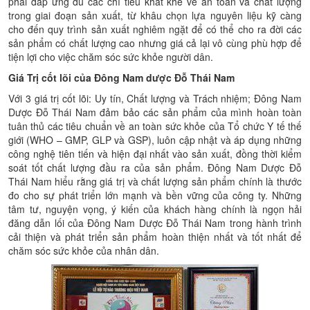
phải đáp ứng đủ các chỉ tiêu khắt khe về an toàn và chất lượng
trong giai đoạn sản xuất, từ khâu chọn lựa nguyên liệu kỹ càng
cho đến quy trình sản xuất nghiêm ngặt để có thể cho ra đời các
sản phẩm có chất lượng cao nhưng giá cả lại vô cùng phù hợp để
tiện lợi cho việc chăm sóc sức khỏe người dân.
Giá Trị cốt lõi của Đông Nam dược Đỗ Thái Nam
Với 3 giá trị cốt lõi: Uy tín, Chất lượng và Trách nhiệm; Đông Nam
Dược Đỗ Thái Nam đảm bảo các sản phẩm của mình hoàn toàn
tuân thủ các tiêu chuẩn về an toàn sức khỏe của Tổ chức Y tế thế
giới (WHO – GMP, GLP và GSP), luôn cập nhật và áp dụng những
công nghệ tiên tiến và hiện đại nhất vào sản xuất, đồng thời kiểm
soát tốt chất lượng đầu ra của sản phẩm. Đông Nam Dược Đỗ
Thái Nam hiểu rằng giá trị và chất lượng sản phẩm chính là thước
đo cho sự phát triển lớn mạnh và bền vững của công ty. Những
tâm tư, nguyện vọng, ý kiến của khách hàng chính là ngọn hải
đăng dẫn lối của Đông Nam Dược Đỗ Thái Nam trong hành trình
cải thiện và phát triển sản phẩm hoàn thiện nhất và tốt nhất để
chăm sóc sức khỏe của nhân dân.