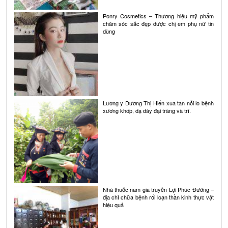
Ponry Cosmetics – Thương hiệu mỹ phẩm
chăm sóc sắc đẹp được chị em phụ nữ tin
dùng
Lương y Dương Thị Hiến xua tan nỗi lo bệnh
xương khớp, dạ dày đại tràng và trĩ.
Nhà thuốc nam gia truyền Lợi Phúc Đường –
địa chỉ chữa bệnh rối loạn thần kinh thực vật
hiệu quả