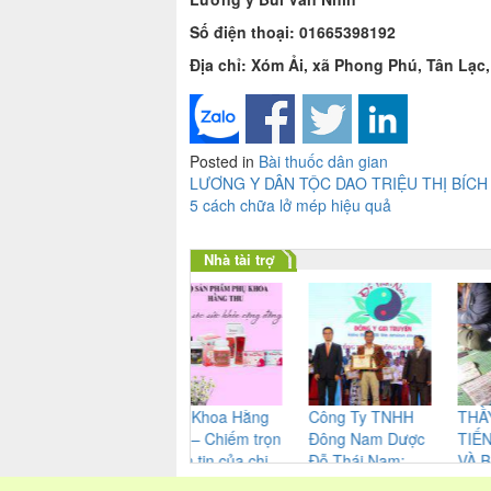
Số điện thoại: 01665398192
Địa chỉ: Xóm Ải, xã Phong Phú, Tân Lạc
Posted in
Bài thuốc dân gian
Điều
LƯƠNG Y DÂN TỘC DAO TRIỆU THỊ BÍC
5 cách chữa lở mép hiệu quả
hướng
bài
Nhà tài trợ
viết
 ty TNHH
Phụ Khoa Hằng
Công Ty TNHH
THẦY HOÀ
 Thu
Thu – Chiếm trọn
Đông Nam Dược
TIẾN KHƯ
ma – Cung
niềm tin của chị
Đỗ Thái Nam:
VÀ BÙA YÊ
nguồn dược
em phụ nữ
Không ngừng
CỦA NGƯỜ