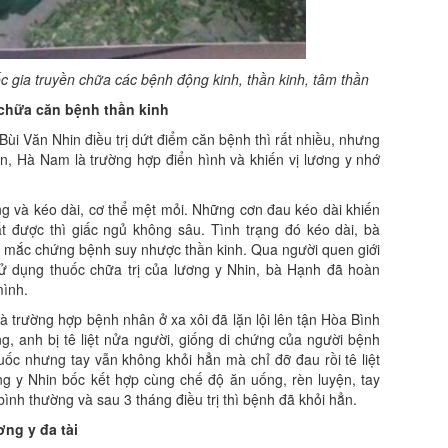
c gia truyền chữa các bệnh động kinh, thần kinh, tâm thần
 chữa căn bệnh thần kinh
ùi Văn Nhin điều trị dứt điểm căn bệnh thì rất nhiều, nhưng
, Hà Nam là trường hợp điển hình và khiến vị lương y nhớ
 và kéo dài, cơ thể mệt mỏi. Những cơn đau kéo dài khiến
được thì giấc ngủ không sâu. Tình trạng đó kéo dài, bà
ị mắc chứng bệnh suy nhược thần kinh. Qua người quen giới
 sử dụng thuốc chữa trị của lương y Nhin, bà Hạnh đã hoàn
mình.
trường hợp bệnh nhân ở xa xôi đã lặn lội lên tận Hòa Bình
, anh bị tê liệt nửa người, giống di chứng của người bệnh
huốc nhưng tay vẫn không khỏi hẳn mà chỉ đỡ đau rồi tê liệt
ng y Nhin bốc kết hợp cùng chế độ ăn uống, rèn luyện, tay
ình thường và sau 3 tháng điều trị thì bệnh đã khỏi hẳn.
ng y đa tài