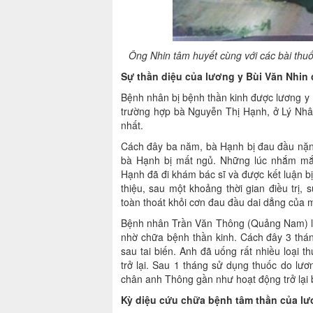
Ông Nhin tâm huyết cùng với các bài thuố
Sự thần diệu của lương y Bùi Văn Nhin
Bệnh nhân bị bệnh thần kinh được lương y B
trường hợp bà Nguyễn Thị Hạnh, ở Lý Nhân
nhất.
Cách đây ba năm, bà Hạnh bị đau đầu nặng
bà Hạnh bị mất ngủ. Những lúc nhắm mắt 
Hạnh đã đi khám bác sĩ và được kết luận b
thiệu, sau một khoảng thời gian điều trị,
toàn thoát khỏi cơn đau đầu dai dẳng của 
Bệnh nhân Trần Văn Thông (Quảng Nam) là 
nhờ chữa bệnh thần kinh. Cách đây 3 tháng
sau tai biến. Anh đã uống rất nhiều loại t
trở lại. Sau 1 tháng sử dụng thuốc do lươ
chân anh Thông gần như hoạt động trở lại b
Kỳ diệu cứu chữa bệnh tâm thần của lươ