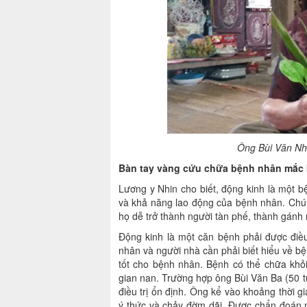
Ông Bùi Văn Nhi
Bàn tay vàng cứu chữa bệnh nhân mắc
Lương y Nhin cho biết, động kinh là một 
và khả năng lao động của bệnh nhân. Chún
họ dễ trở thành người tàn phế, thành gánh 
Động kinh là một căn bệnh phải được điều 
nhân và người nhà cần phải biết hiểu về b
tốt cho bệnh nhân. Bệnh có thể chữa khỏi 
gian nan. Trường hợp ông Bùi Văn Ba (50 t
điều trị ổn định. Ông kể vào khoảng thời gi
ý thức và chảy đờm dãi. Được chẩn đoán 