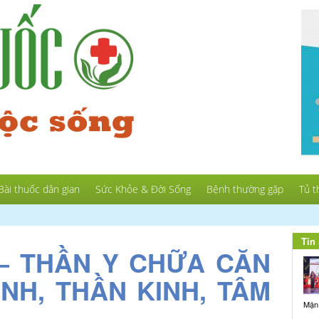
Bài thuốc dân gian
Sức Khỏe & Đời Sống
Bệnh thường gặp
Tủ t
Tin 
 – THẦN Y CHỮA CĂN
NH, THẦN KINH, TÂM
Mận