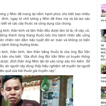
ương y Nhin đã mang lại niềm hạnh phúc cho biết bao nhiêu
a đình, ngay từ nhỏ lương y Nhin đã theo mẹ và bà leo các
chị 
u biết về các cây thuốc và công dụng của chúng.
 kinh, thần kinh và tâm thần đều được làm từ lá, rễ cây, củ,
đóng thành từng thang thuốc bốc cho bệnh nhân sắc uống
hiên nhiên nên đảm bảo tuyệt đối an toàn và không có biến
a bệnh thông thường khác.
VÀ
NG
 kinh, thần kinh, tâm thần bằng thuốc lá của ông Bùi Văn
NHỮ
n bản cho biết:
“Gia đình ông Bùi Văn Nhin có truyền thống
SỰ 
ĐÔI
 dược, đích thân ông Nhin lặn lội vào rừng sâu tìm kiếm. Sở
ều do người này dùng thấy hiệu nghiệm sẽ truyền tai người
iệu quả của bài thuốc gia truyền này”.
xươ
tràng
BỆ