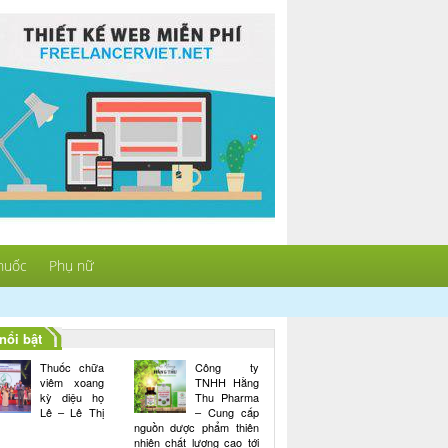
huốc
Phụ nữ
nổi bật
Thuốc chữa
Công ty
viêm xoang
TNHH Hằng
kỳ diệu họ
Thu Pharma
Lê – Lê Thị
– Cung cấp
nguồn dược phẩm thiên
nhiên chất lượng cao tới