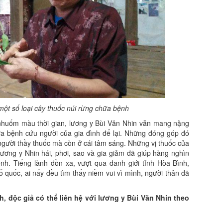
 một số loại cây thuốc núi rừng chữa bệnh
 nhuốm màu thời gian, lương y Bùi Văn Nhin vẫn mang nặng
hữa bệnh cứu người của gia đình để lại. Những đóng góp đó
 người thầy thuốc mà còn ở cái tâm sáng. Những vị thuốc của
lương y Nhin hái, phơi, sao và gia giảm đã giúp hàng nghìn
nh. Tiếng lành đồn xa, vượt qua danh giới tỉnh Hòa Bình,
 quốc, ai nấy đều tìm thấy niềm vui vì mình, người thân đã
, độc giả có thể liên hệ với lương y Bùi Văn Nhin theo