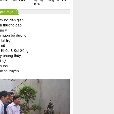
N KINH, TÂM THẦN
dạ dày ở vùng núi Hòa
Bình
yên mục
 thuốc dân gian
h thường gặp
ng y
 ngon bổ dưỡng
tài trợ
 nữ
 Khỏe & Đời Sống
y phong thủy
i sự
thuốc
ọc cổ truyền