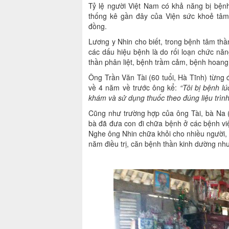
Tỷ lệ người Việt Nam có khả năng bị bện
thống kê gần đây của Viện sức khoẻ tâm 
đồng.
Lương y Nhin cho biết, trong bệnh tâm thần
các dấu hiệu bệnh là do rối loạn chức nă
thần phân liệt, bệnh trầm cảm, bệnh hoang
Ông Trần Văn Tài (60 tuổi, Hà Tĩnh) từng
về 4 năm về trước ông kể:
“Tôi bị bệnh l
khám và sử dụng thuốc theo đúng liệu trình
Cũng như trường hợp của ông Tài, bà Na (H
bà đã đưa con đi chữa bệnh ở các bệnh v
Nghe ông Nhin chữa khỏi cho nhiều người, g
năm điều trị, căn bệnh thần kinh dường nh