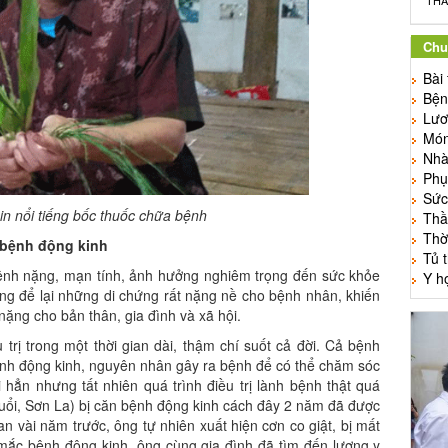
THẦ
Chu
Bài
Bện
Lươ
Món
Nhà 
Phụ
Sức
n nổi tiếng bốc thuốc chữa bệnh
Thầ
Thờ
 bệnh động kinh
Tủ 
bệnh nặng, mạn tính, ảnh hưởng nghiêm trọng đến sức khỏe
Y h
g để lại những di chứng rất nặng nề cho bệnh nhân, khiến
nặng cho bản thân, gia đình và xã hội.
trị trong một thời gian dài, thậm chí suốt cả đời. Cả bệnh
ệnh động kinh, nguyên nhân gây ra bệnh để có thể chăm sóc
hẳn nhưng tất nhiên quá trình điều trị lành bệnh thật quá
uổi, Sơn La) bị căn bệnh động kinh cách đây 2 năm đã được
an vài năm trước, ông tự nhiên xuất hiện cơn co giật, bị mất
mắc bệnh động kinh, ông cùng gia đình đã tìm đến lương y