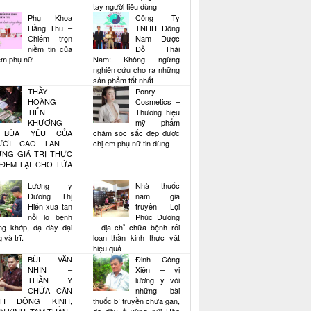
tay người tiêu dùng
Phụ Khoa
Công Ty
Hằng Thu –
TNHH Đông
Chiếm trọn
Nam Dược
niềm tin của
Đỗ Thái
em phụ nữ
Nam: Không ngừng
nghiên cứu cho ra những
sản phẩm tốt nhất
THẦY
Ponry
HOÀNG
Cosmetics –
TIẾN
Thương hiệu
KHƯƠNG
mỹ phẩm
 BÙA YÊU CỦA
chăm sóc sắc đẹp được
ƯỜI CAO LAN –
chị em phụ nữ tin dùng
NG GIÁ TRỊ THỰC
ĐEM LẠI CHO LỨA
Lương y
Nhà thuốc
Dương Thị
nam gia
Hiến xua tan
truyền Lợi
nỗi lo bệnh
Phúc Đường
ng khớp, dạ dày đại
– địa chỉ chữa bệnh rối
 và trĩ.
loạn thần kinh thực vật
hiệu quả
BÙI VĂN
Đinh Công
NHIN –
Xiện – vị
THẦN Y
lương y với
CHỮA CĂN
những bài
NH ĐỘNG KINH,
thuốc bí truyền chữa gan,