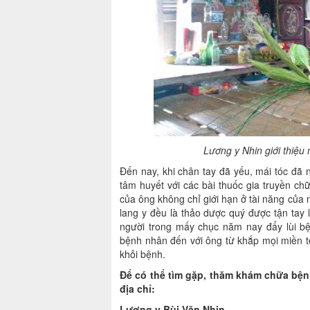
Lương y Nhin giới thiệu
Đến nay, khi chân tay đã yếu, mái tóc đã
tâm huyết với các bài thuốc gia truyền c
của ông không chỉ giới hạn ở tài năng của
lang y đều là thảo dược quý được tận tay 
người trong mấy chục năm nay đẩy lùi bệ
bệnh nhân đến với ông từ khắp mọi miền tổ
khỏi bệnh.
Để có thể tìm gặp, thăm khám chữa bệnh
địa chỉ:
Lương y Bùi Văn Nhin