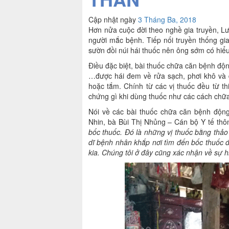
Cập nhật ngày
3 Tháng Ba, 2018
Hơn nửa cuộc đời theo nghề gia truyền, L
người mắc bệnh. Tiếp nối truyền thống gi
sườn đồi núi hái thuốc nên ông sớm có hiể
Điều đặc biệt, bài thuốc chữa căn bệnh động
…được hái đem về rửa sạch, phơi khô và 
hoặc tắm. Chính từ các vị thuốc đều từ t
chứng gì khi dùng thuốc như các cách chữ
Nói về các bài thuốc chữa căn bệnh động
Nhin, bà Bùi Thị Nhủng – Cán bộ Y tế thô
bốc thuốc. Đó là những vị thuốc bằng thảo
dĩ bệnh nhân khắp nơi tìm đến bốc thuốc đ
kia. Chúng tôi ở đây cũng xác nhận về sự h