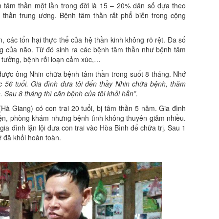
h tâm thần một lần trong đời là 15 – 20% dân số dựa theo
thần trung ương. Bệnh tâm thần rất phổ biến trong cộng
, các tổn hại thực thể của hệ thần kinh không rõ rệt. Ða số
ng của não. Từ đó sinh ra các bệnh tâm thần như bệnh tâm
 tưởng, bệnh rối loạn cảm xúc,…
 được ông Nhin chữa bệnh tâm thần trong suốt 8 tháng. Nhớ
úc 56 tuổi. Gia đình đưa tôi đến thầy Nhin chữa bệnh, thăm
. Sau 8 tháng thì căn bệnh của tôi khỏi hẳn”.
à Giang) có con trai 20 tuổi, bị tâm thần 5 năm. Gia đình
iện, phòng khám nhưng bệnh tình không thuyên giảm nhiều.
ia đình lặn lội đưa con trai vào Hòa Bình để chữa trị. Sau 1
ư đã khỏi hoàn toàn.