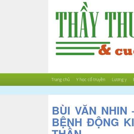
Trang chủ
Y học cổ truyền
Lương y
BÙI VĂN NHIN
BỆNH ĐỘNG KI
THẦN