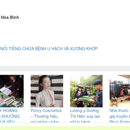
, Hòa Bình
H NỔI TIẾNG CHỮA BỆNH U HẠCH VÀ XƯƠNG KHỚP
NG
Ponry Cosmetics
Lương y Dương
Nhà thuốc nam
ƠNG
– Thương hiệu
Thị Hiến xua tan
gia truyền Lợi
U
mỹ phẩm chăm
nỗi lo bệnh
Phúc Đường –
I
sóc sắc đẹp được
xương khớp, dạ
địa chỉ chữa