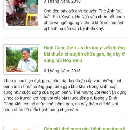
9 Tháng Năm, 2018
Cho đến bây giờ anh Nguyễn Thế Anh (38
tuổi, Phú Xuyên, Hà Nội) vẫn chưa hết hạnh
phúc và ngỡ ngàng vì thoát khỏi nỗi ám ảnh
bị hành hạ của căn bệnh dạ dày.
Đinh Công Xiện – vị lương y với những
bài thuốc bí truyền chữa gan, dạ dày ở
vùng núi Hòa Bình
2 Tháng Năm, 2018
Theo y học hiện đại, gan, thận, dạ dày được xếp vào những loại
bệnh mãn tính thường gặp, đều gặp khó khăn trong sinh hoạt
cũng như cuộc sống của người bệnh. Thế nhưng với việc vận dụng
y học cổ truyền kết hợp với các bài thuốc đông y, lương y Đinh
Công Xiện có thể chữa khỏi bệnh gan, dạ dày thậm chí đối với
bệnh nhân đã mắc bệnh hàng chục năm.
Còn giữ thói quen này bệnh ung thư sẽ