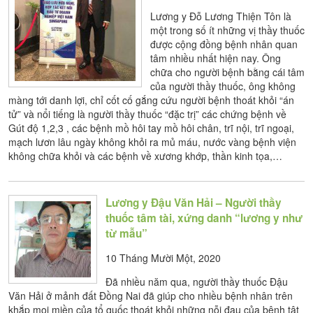
Lương y Đỗ Lương Thiện Tôn là
một trong số ít những vị thầy thuốc
được cộng đồng bệnh nhân quan
tâm nhiều nhất hiện nay. Ông
chữa cho người bệnh bằng cái tâm
của người thầy thuốc, ông không
màng tới danh lợi, chỉ cốt cố gắng cứu người bệnh thoát khỏi “án
tử” và nổi tiếng là người thầy thuốc “đặc trị” các chứng bệnh về
Gút độ 1,2,3 , các bệnh mồ hôi tay mồ hôi chân, trĩ nội, trĩ ngoại,
mạch lươn lâu ngày không khỏi ra mủ máu, nước vàng bệnh viện
không chữa khỏi và các bệnh về xương khớp, thần kinh tọa,…
Lương y Đậu Văn Hải – Người thầy
thuốc tâm tài, xứng danh “lương y như
từ mẫu”
10 Tháng Mười Một, 2020
Đã nhiều năm qua, người thầy thuốc Đậu
Văn Hải ở mảnh đất Đồng Nai đã giúp cho nhiều bệnh nhân trên
khắp mọi miền của tổ quốc thoát khỏi những nỗi đau của bệnh tật