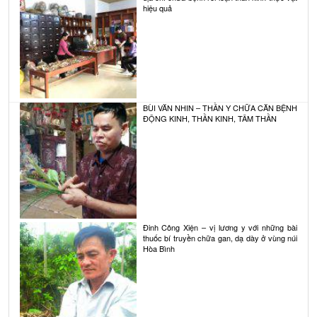
hiệu quả
BÙI VĂN NHIN – THẦN Y CHỮA CĂN BỆNH
ĐỘNG KINH, THẦN KINH, TÂM THẦN
Đinh Công Xiện – vị lương y với những bài
thuốc bí truyền chữa gan, dạ dày ở vùng núi
Hòa Bình