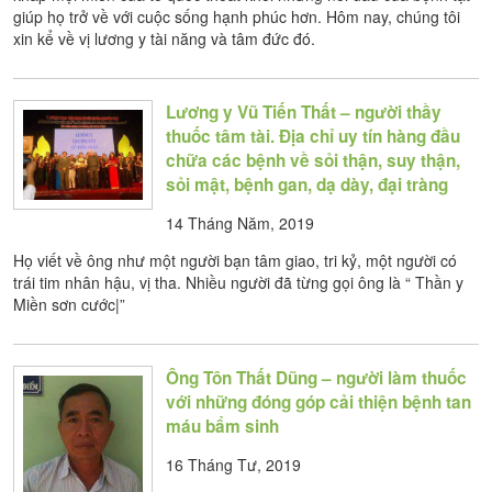
giúp họ trở về với cuộc sống hạnh phúc hơn. Hôm nay, chúng tôi
xin kể về vị lương y tài năng và tâm đức đó.
Lương y Vũ Tiến Thất – người thầy
thuốc tâm tài. Địa chỉ uy tín hàng đầu
chữa các bệnh về sỏi thận, suy thận,
sỏi mật, bệnh gan, dạ dày, đại tràng
14 Tháng Năm, 2019
Họ viết về ông như một người bạn tâm giao, tri kỷ, một người có
trái tim nhân hậu, vị tha. Nhiều người đã từng gọi ông là “ Thần y
Miền sơn cước|”
Ông Tôn Thất Dũng – người làm thuốc
với những đóng góp cải thiện bệnh tan
máu bẩm sinh
16 Tháng Tư, 2019