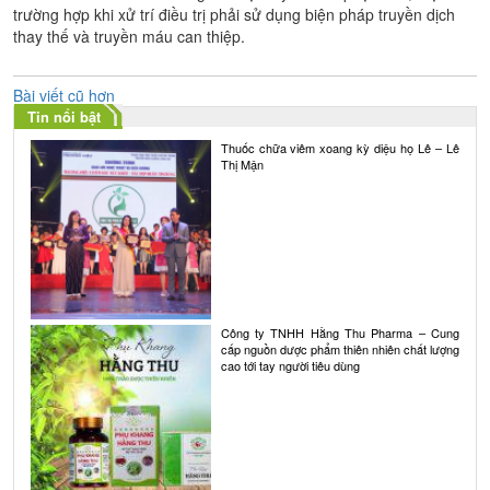
trường hợp khi xử trí điều trị phải sử dụng biện pháp truyền dịch
thay thế và truyền máu can thiệp.
Điều
Bài viết cũ hơn
Tin nổi bật
hướng
Thuốc chữa viêm xoang kỳ diệu họ Lê – Lê
bài
Thị Mận
viết
Công ty TNHH Hằng Thu Pharma – Cung
cấp nguồn dược phẩm thiên nhiên chất lượng
cao tới tay người tiêu dùng