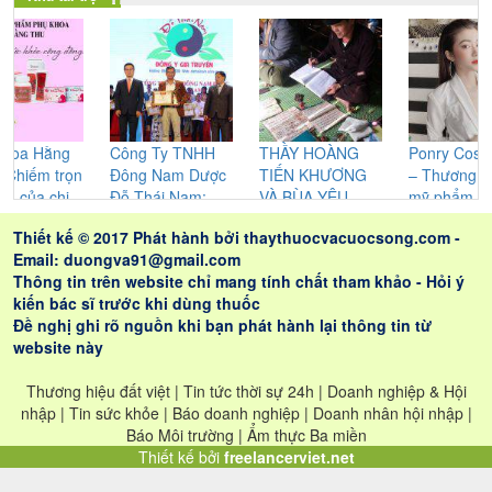
ằng
Công Ty TNHH
THẦY HOÀNG
Ponry Cosmetics
 trọn
Đông Nam Dược
TIẾN KHƯƠNG
– Thương hiệu
 chị
Đỗ Thái Nam:
VÀ BÙA YÊU
mỹ phẩm chăm
Không ngừng
CỦA NGƯỜI
sóc sắc đẹp được
Thiết kế © 2017 Phát hành bởi
thaythuocvacuocsong.com
-
nghiên cứu cho
CAO LAN –
chị em phụ nữ tin
Email: duongva91@gmail.com
ra những sản
NHỮNG GIÁ TRỊ
dùng
Thông tin trên website chỉ mang tính chất tham khảo - Hỏi ý
phẩm tốt nhất
THỰC SỰ ĐEM
kiến bác sĩ trước khi dùng thuốc
LẠI CHO LỨA
Đề nghị ghi rõ nguồn khi bạn phát hành lại thông tin từ
ĐÔI
website này
Thương hiệu đất việt | Tin tức thời sự 24h | Doanh nghiệp & Hội
nhập | Tin sức khỏe | Báo doanh nghiệp | Doanh nhân hội nhập |
Báo Môi trường | Ẩm thực Ba miền
Thiết kế bởi
freelancerviet.net