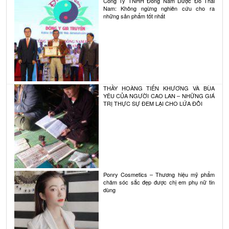
Công Ty TNHH Đông Nam Dược Đỗ Thái
Nam: Không ngừng nghiên cứu cho ra
những sản phẩm tốt nhất
THẦY HOÀNG TIẾN KHƯƠNG VÀ BÙA
YÊU CỦA NGƯỜI CAO LAN – NHỮNG GIÁ
TRỊ THỰC SỰ ĐEM LẠI CHO LỨA ĐÔI
Ponry Cosmetics – Thương hiệu mỹ phẩm
chăm sóc sắc đẹp được chị em phụ nữ tin
dùng