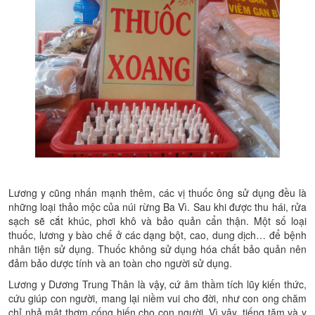
Lương y cũng nhấn mạnh thêm, các vị thuốc ông sử dụng đều là
những loại thảo mộc của núi rừng Ba Vì. Sau khi được thu hái, rửa
sạch sẽ cắt khúc, phơi khô và bảo quản cẩn thận. Một số loại
thuốc, lương y bào chế ở các dạng bột, cao, dung dịch… để bệnh
nhân tiện sử dụng. Thuốc không sử dụng hóa chất bảo quản nên
đảm bảo dược tính và an toàn cho người sử dụng.
Lương y Dương Trung Thân là vậy, cứ âm thầm tích lũy kiến thức,
cứu giúp con người, mang lại niềm vui cho đời, như con ong chăm
chỉ nhả mật thơm cống hiến cho con người. Vì vậy, tiếng tăm và y