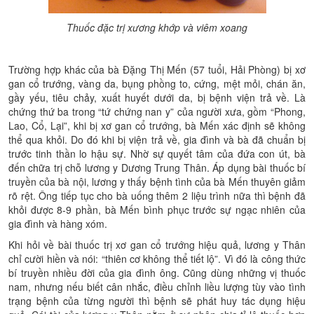
Thuốc đặc trị xương khớp và viêm xoang
Trường hợp khác của bà Đặng Thị Mến (57 tuổi, Hải Phòng) bị xơ
gan cổ trướng, vàng da, bụng phồng to, cứng, mệt mỏi, chán ăn,
gầy yếu, tiêu chảy, xuất huyết dưới da, bị bệnh viện trả về. Là
chứng thứ ba trong “tứ chứng nan y” của người xưa, gồm “Phong,
Lao, Cổ, Lại”, khi bị xơ gan cổ trướng, bà Mến xác định sẽ không
thể qua khỏi. Do đó khi bị viện trả về, gia đình và bà đã chuẩn bị
trước tinh thần lo hậu sự. Nhờ sự quyết tâm của đứa con út, bà
đến chữa trị chỗ lương y Dương Trung Thân. Áp dụng bài thuốc bí
truyền của bà nội, lương y thấy bệnh tình của bà Mến thuyên giảm
rõ rệt. Ông tiếp tục cho bà uống thêm 2 liệu trình nữa thì bệnh đã
khỏi được 8-9 phần, bà Mến bình phục trước sự ngạc nhiên của
gia đình và hàng xóm.
Khi hỏi về bài thuốc trị xơ gan cổ trướng hiệu quả, lương y Thân
chỉ cười hiền và nói: “thiên cơ không thể tiết lộ”. Vì đó là công thức
bí truyền nhiều đời của gia đình ông. Cũng dùng những vị thuốc
nam, nhưng nếu biết cân nhắc, điều chỉnh liều lượng tùy vào tình
trạng bệnh của từng người thì bệnh sẽ phát huy tác dụng hiệu