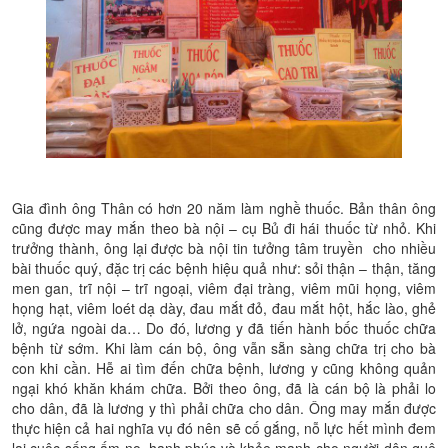
Gia đình ông Thân có hơn 20 năm làm nghề thuốc. Bản thân ông
cũng được may mắn theo bà nội – cụ Bủ đi hái thuốc từ nhỏ. Khi
trưởng thành, ông lại được bà nội tin tưởng tâm truyền cho nhiều
bài thuốc quý, đặc trị các bệnh hiệu quả như: sỏi thận – thận, tăng
men gan, trĩ nội – trĩ ngoại, viêm đại tràng, viêm mũi họng, viêm
họng hạt, viêm loét dạ dày, đau mắt đỏ, đau mắt hột, hắc lào, ghẻ
lở, ngứa ngoài da… Do đó, lương y đã tiến hành bốc thuốc chữa
bệnh từ sớm. Khi làm cán bộ, ông vẫn sẵn sàng chữa trị cho bà
con khi cần. Hễ ai tìm đến chữa bệnh, lương y cũng không quản
ngại khó khăn khám chữa. Bởi theo ông, đã là cán bộ là phải lo
cho dân, đã là lương y thì phải chữa cho dân. Ông may mắn được
thực hiện cả hai nghĩa vụ đó nên sẽ cố gắng, nỗ lực hết mình đem
lại cuộc sống ấm no, hạnh phúc và khỏe mạnh cho người dân quê