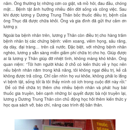
năm. Ông thường bị những cơn co giật, vã mồ hôi, đau đầu, chóng
mặt… Bệnh tật ảnh hưởng nhiều đến đời sống và công việc. Sau
khi được lương y Dương Trung Thân bốc thuốc điều trị, bệnh của
ông Thục đã được chữa khỏi. Ông và gia đình đã gửi thư cảm ơn
lương y.
Ngoài ba bệnh nhân trên, lương y Thân còn điều trị cho hàng trăm
bệnh nhân bị các chứng bệnh: viêm xoang, viêm họng, sâu răng,
dạ dày, đại tràng… trên cả nước. Đặc biệt, với những bệnh nhân
nghèo, lương y sẵn sàng miễn giảm phí chữa trị cho họ. Giúp được
ai là lương y Thân giúp đỡ nhiệt tình, không màng khó khăn. Ông
quan niệm: “Tôi hơn người khác ở chỗ có kiến thức về y học nên
nếu bệnh nhân nằm trong khả năng, tôi không ngại điều trị, kể cả
không được trả công. Chỉ cần nhìn họ vui khỏe, không phải lo lắng
vì bệnh tật, sống tốt là tôi thấy mình có ích trong cuộc đời này rồi.”
Để có thể chữa trị thêm cho nhiều bệnh nhân và phát huy bài
thuốc gia truyền, bên cạnh những bí quyết được bà nội truyền lại,
lương y Dương Trung Thân còn chủ động học hỏi thêm kiến thức y
học qua sách vở, báo chí, nâng cao trình độ bản thân.