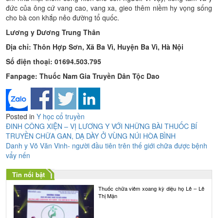
đức của ông cứ vang cao, vang xa, gieo thêm niềm hy vọng sống
cho bà con khắp nẻo đường tổ quốc.
Lương y Dương Trung Thân
Địa chỉ: Thôn Hợp Sơn, Xã Ba Vì, Huyện Ba Vì, Hà Nội
Số điện thoại: 01694.503.795
Fanpage: Thuốc Nam Gia Truyền Dân Tộc Dao
Posted in
Y học cổ truyền
Điều
ĐINH CÔNG XIỆN – VỊ LƯƠNG Y VỚI NHỮNG BÀI THUỐC BÍ
TRUYỀN CHỮA GAN, DẠ DÀY Ở VÙNG NÚI HÒA BÌNH
hướng
Danh y Võ Văn Vinh- người đầu tiên trên thế giới chữa được bệnh
bài
vẩy nến
viết
Tin nổi bật
Thuốc chữa viêm xoang kỳ diệu họ Lê – Lê
Thị Mận