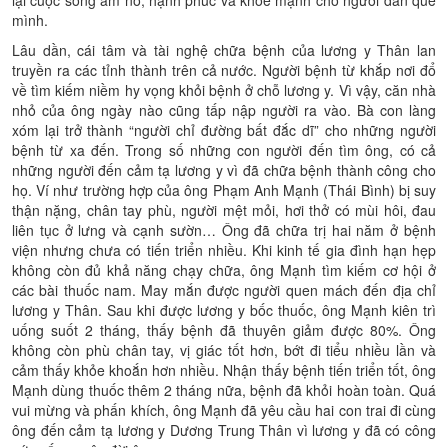
mình.
Lâu dần, cái tâm và tài nghệ chữa bệnh của lương y Thân lan
truyền ra các tỉnh thành trên cả nước. Người bệnh từ khắp nơi đổ
về tìm kiếm niềm hy vọng khỏi bệnh ở chỗ lương y. Vì vậy, căn nhà
nhỏ của ông ngày nào cũng tấp nập người ra vào. Bà con làng
xóm lại trở thành “người chỉ đường bất đắc dĩ” cho những người
bệnh từ xa đến. Trong số những con người đến tìm ông, có cả
những người đến cảm tạ lương y vì đã chữa bệnh thành công cho
họ. Ví như trường hợp của ông Phạm Anh Mạnh (Thái Bình) bị suy
thận nặng, chân tay phù, người mệt mỏi, hơi thở có mùi hôi, đau
liên tục ở lưng và cạnh sườn… Ông đã chữa trị hai năm ở bệnh
viện nhưng chưa có tiến triển nhiều. Khi kinh tế gia đình hạn hẹp
không còn đủ khả năng chạy chữa, ông Mạnh tìm kiếm cơ hội ở
các bài thuốc nam. May mắn được người quen mách đến địa chỉ
lương y Thân. Sau khi được lương y bốc thuốc, ông Mạnh kiên trì
uống suốt 2 tháng, thấy bệnh đã thuyên giảm được 80%. Ông
không còn phù chân tay, vị giác tốt hơn, bớt đi tiểu nhiều lần và
cảm thấy khỏe khoắn hơn nhiều. Nhận thấy bệnh tiến triển tốt, ông
Mạnh dùng thuốc thêm 2 tháng nữa, bệnh đã khỏi hoàn toàn. Quá
vui mừng và phấn khích, ông Mạnh đã yêu cầu hai con trai đi cùng
ông đến cảm tạ lương y Dương Trung Thân vì lương y đã có công