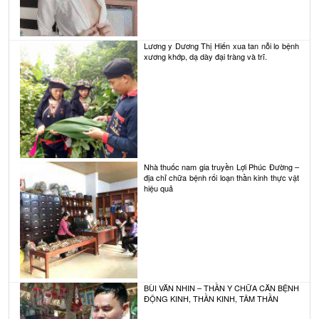
Lương y Dương Thị Hiến xua tan nỗi lo bệnh
xương khớp, dạ dày đại tràng và trĩ.
Nhà thuốc nam gia truyền Lợi Phúc Đường –
địa chỉ chữa bệnh rối loạn thần kinh thực vật
hiệu quả
BÙI VĂN NHIN – THẦN Y CHỮA CĂN BỆNH
ĐỘNG KINH, THẦN KINH, TÂM THẦN