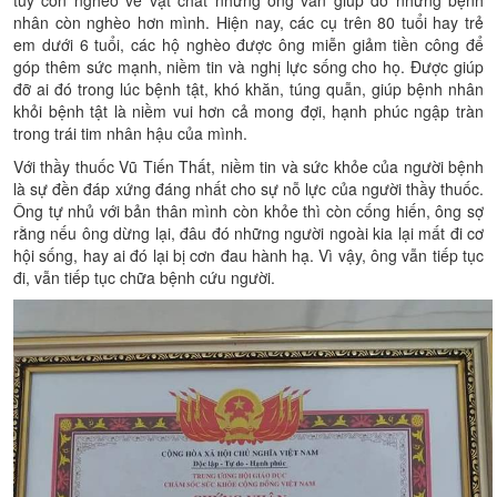
nhân còn nghèo hơn mình. Hiện nay, các cụ trên 80 tuổi hay trẻ
em dưới 6 tuổi, các hộ nghèo được ông miễn giảm tiền công để
góp thêm sức mạnh, niềm tin và nghị lực sống cho họ. Được giúp
đỡ ai đó trong lúc bệnh tật, khó khăn, túng quẫn, giúp bệnh nhân
khỏi bệnh tật là niềm vui hơn cả mong đợi, hạnh phúc ngập tràn
trong trái tim nhân hậu của mình.
Với thầy thuốc Vũ Tiến Thất, niềm tin và sức khỏe của người bệnh
là sự đền đáp xứng đáng nhất cho sự nỗ lực của người thầy thuốc.
Ông tự nhủ với bản thân mình còn khỏe thì còn cống hiến, ông sợ
rằng nếu ông dừng lại, đâu đó những người ngoài kia lại mất đi cơ
hội sống, hay ai đó lại bị cơn đau hành hạ. Vì vậy, ông vẫn tiếp tục
đi, vẫn tiếp tục chữa bệnh cứu người.