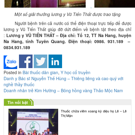
Một số giải thưởng lương y Vũ Tiến Thất được trao tặng
Người bệnh trên cả nước có thể điện thoại trực tiếp để được
lương y Vũ Tiến Thất giúp đỡ dứt điểm về bệnh tật theo địa chỉ
:
Lương y VŨ TIẾN THẤT – Địa chỉ: Tổ 12, TT Na Hang, huyện
Na Hang, tỉnh Tuyên Quang. Điện thoại: 0986. 931.189 –
0834.931.189
Posted in
Bài thuốc dân gian
,
Y học cổ truyền
Điều
Danh y Bác sĩ Nguyễn Thế Hùng – Thiêng liêng và cao quý với
nghề thầy thuốc
hướng
Doanh nhân trẻ Kim Hường – Bông hồng vàng Thảo Mộc Nam
bài
Tin nổi bật
viết
Thuốc chữa viêm xoang kỳ diệu họ Lê – Lê
Thị Mận