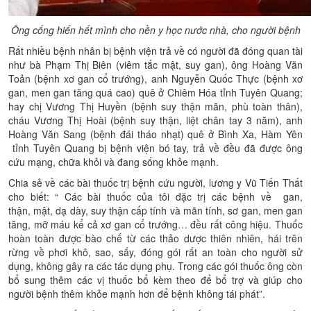
Ông cống hiến hết mình cho nền y học n
ước nhà, cho người bệnh
Rất nhiều bệnh nhân bị bệnh viện trả về có người đã đóng quan tài
như bà Phạm Thị Biên (viêm tắc mật, suy gan), ông Hoàng Văn
Toản (bệnh xơ gan cổ trướng), anh Nguyễn Quốc Thực (bệnh xơ
gan, men gan tăng quá cao) quê ở Chiêm Hóa tỉnh Tuyên Quang;
hay chị Vương Thị Huyền (bệnh suy thận mãn, phù toàn thân),
cháu Vương Thị Hoài (bệnh suy thận, liệt chân tay 3 năm), anh
Hoàng Văn Sang (bệnh đái tháo nhạt) quê ở Bình Xa, Hàm Yên
tỉnh Tuyên Quang bị bệnh viện bó tay, trả về đều đã được ông
cứu mạng, chữa khỏi và đang sống khỏe mạnh.
Chia sẻ về các bài thuốc trị bệnh cứu người, lương y Vũ Tiến Thất
cho biết: “ Các bài thuốc của tôi đặc trị các bệnh về gan,
thận, mật, dạ dày, suy thận cấp tính và mãn tính, sơ gan, men gan
tăng, mỡ máu kể cả xơ gan cổ trướng… đều rất công hiệu. Thuốc
hoàn toàn được bào chế từ các thảo dược thiên nhiên, hái trên
rừng về phơi khô, sao, sấy, đóng gói rất an toàn cho người sử
dụng, không gây ra các tác dụng phụ. Trong các gói thuốc ông còn
bổ sung thêm các vị thuốc bổ kèm theo để bổ trợ và giúp cho
người bệnh thêm khỏe mạnh hơn để bệnh không tái phát”.