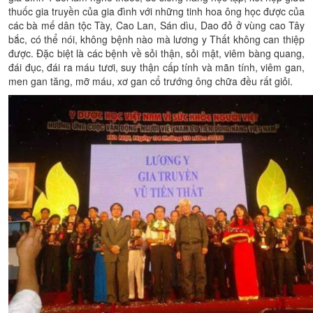
thuốc gia truyền của gia đình với những tinh hoa ông học được của
các bà mế dân tộc Tày, Cao Lan, Sán dìu, Dao đỏ ở vùng cao Tây
bắc, có thể nói, không bệnh nào mà lương y Thất không can thiệp
được. Đặc biệt là các bệnh về sỏi thận, sỏi mật, viêm bàng quang,
đái đục, đái ra máu tươi, suy thận cấp tính và mãn tính, viêm gan,
men gan tăng, mỡ máu, xơ gan cổ trướng ông chữa đều rất giỏi.