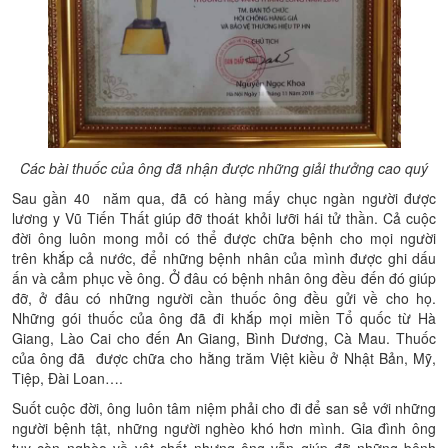
Các bài thuốc của ông đã nhận được những giải thưởng cao quý
Sau gần 40
năm qua, đã có hàng mấy chục ngàn người được
lương y Vũ Tiến Thất giúp đỡ thoát khỏi lưỡi hái tử thần. Cả cuộc
đời ông luôn mong mỏi có thể được chữa bệnh cho mọi người
trên khắp cả nước, để những bệnh nhân của mình được ghi dấu
ấn và cảm phục về ông. Ở đâu có bệnh nhân ông đều đến đó giúp
đỡ, ở đâu có những người cần thuốc ông đều gửi về cho họ.
Những gói thuốc của ông đã đi khắp mọi miền Tổ quốc từ Hà
Giang, Lào Cai cho đến An Giang, Bình Dương, Cà Mau. Thuốc
của ông đã được chữa cho hằng trăm Việt kiều ở Nhật Bản, Mỹ,
Tiệp, Đài Loan….
Suốt cuộc đời, ông luôn tâm niệm phải cho đi để san sẻ với những
người bệnh tật, những người nghèo khó hơn mình. Gia đình ông
tuy còn nghèo về vật chất nhưng ông vẫn giúp đỡ những bệnh