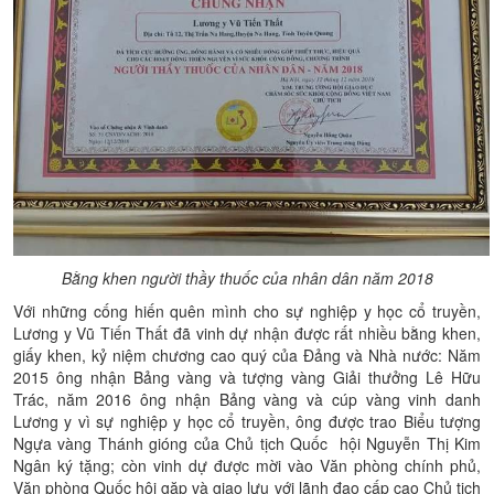
Bằng khen người thầy thuốc của nhân dân năm 2018
Với những cống hiến quên mình cho sự nghiệp y học cổ truyền,
Lương y Vũ Tiến Thất đã vinh dự nhận được rất nhiều bằng khen,
giấy khen, kỷ niệm chương cao quý của Đảng và Nhà nước: Năm
2015 ông nhận Bảng vàng và tượng vàng Giải thưởng Lê Hữu
Trác, năm 2016 ông nhận Bảng vàng và cúp vàng vinh danh
Lương y vì sự nghiệp y học cổ truyền, ông được trao Biểu tượng
Ngựa vàng Thánh gióng của Chủ tịch Quốc hội Nguyễn Thị Kim
Ngân ký tặng; còn vinh dự được mời vào Văn phòng chính phủ,
Văn phòng Quốc hội gặp và giao lưu với lãnh đạo cấp cao Chủ tịch