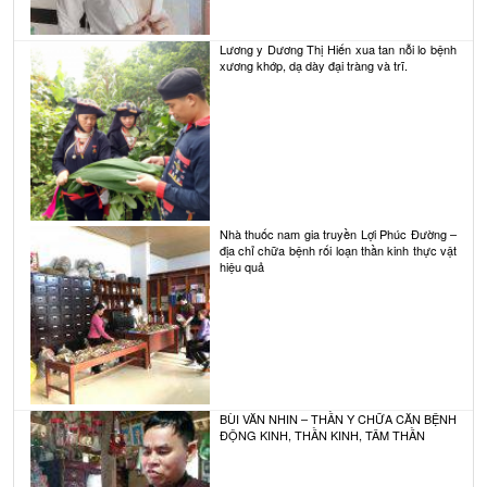
Lương y Dương Thị Hiến xua tan nỗi lo bệnh
xương khớp, dạ dày đại tràng và trĩ.
Nhà thuốc nam gia truyền Lợi Phúc Đường –
địa chỉ chữa bệnh rối loạn thần kinh thực vật
hiệu quả
BÙI VĂN NHIN – THẦN Y CHỮA CĂN BỆNH
ĐỘNG KINH, THẦN KINH, TÂM THẦN