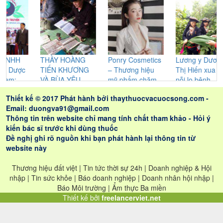
THẦY HOÀNG
Ponry Cosmetics
Lương y Dương
N
TIẾN KHƯƠNG
– Thương hiệu
Thị Hiến xua tan
gi
VÀ BÙA YÊU
mỹ phẩm chăm
nỗi lo bệnh
P
CỦA NGƯỜI
sóc sắc đẹp được
xương khớp, dạ
đị
Thiết kế © 2017 Phát hành bởi
thaythuocvacuocsong.com
-
CAO LAN –
chị em phụ nữ tin
dày đại tràng và
bệ
Email: duongva91@gmail.com
NHỮNG GIÁ TRỊ
dùng
trĩ.
th
Thông tin trên website chỉ mang tính chất tham khảo - Hỏi ý
THỰC SỰ ĐEM
vậ
kiến bác sĩ trước khi dùng thuốc
LẠI CHO LỨA
Đề nghị ghi rõ nguồn khi bạn phát hành lại thông tin từ
ĐÔI
website này
Thương hiệu đất việt | Tin tức thời sự 24h | Doanh nghiệp & Hội
nhập | Tin sức khỏe | Báo doanh nghiệp | Doanh nhân hội nhập |
Báo Môi trường | Ẩm thực Ba miền
Thiết kế bởi
freelancerviet.net