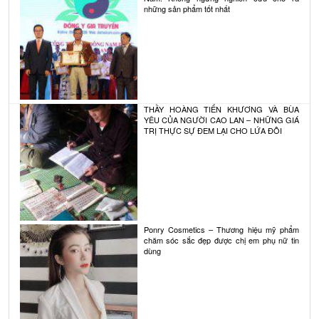
những sản phẩm tốt nhất
THẦY HOÀNG TIẾN KHƯƠNG VÀ BÙA
YÊU CỦA NGƯỜI CAO LAN – NHỮNG GIÁ
TRỊ THỰC SỰ ĐEM LẠI CHO LỨA ĐÔI
Ponry Cosmetics – Thương hiệu mỹ phẩm
chăm sóc sắc đẹp được chị em phụ nữ tin
dùng