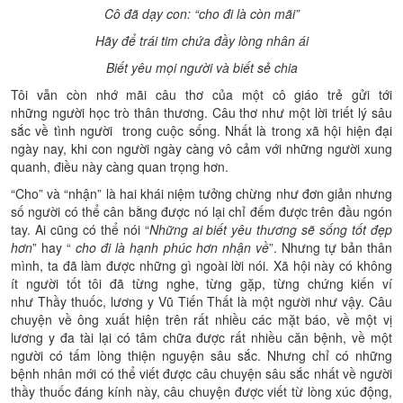
Cô đã dạy con: “cho đi là còn mãi”
Hãy để trái tim chứa đầy lòng nhân ái
Biết yêu mọi ng
ười và biết sẻ chia
Tôi vẫn còn nhớ mãi câu thơ của một cô giáo trẻ gửi tới
những người học trò thân thương. Câu thơ như một lời triết lý sâu
sắc về tình người trong cuộc sống. Nhất là trong xã hội hiện đại
ngày nay, khi con người ngày càng vô cảm với những người xung
quanh, điều này càng quan trọng hơn.
“Cho” và “nhận” là hai khái niệm tưởng chừng như đơn giản nhưng
số người có thể cân bằng được nó lại chỉ đếm được trên đầu ngón
tay. Ai cũng có thể nói “
Những ai biết yêu thương sẽ sống tốt đẹp
hơn
” hay “
cho đi là hạnh phúc hơn nhận về
”. Nhưng tự bản thân
mình, ta đã làm được những gì ngoài lời nói. Xã hội này có không
ít người tốt tôi đã từng nghe, từng gặp, từng chứng kiến ví
như Thầy thuốc, lương y Vũ Tiến Thất là một người như vậy. Câu
chuyện về ông xuất hiện trên rất nhiều các mặt báo, về một vị
lương y đa tài lại có tâm chữa được rất nhiều căn bệnh, về một
người có tấm lòng thiện nguyện sâu sắc. Nhưng chỉ có những
bệnh nhân mới có thể viết được câu chuyện sâu sắc nhất về người
thầy thuốc đáng kính này, câu chuyện được viết từ lòng xúc động,