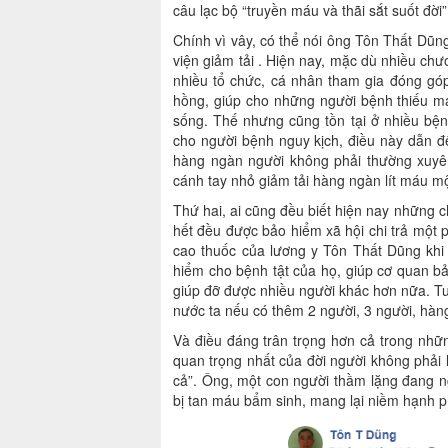
câu lạc bộ “truyền máu và thãi sắt suốt đời”
Chính vì vây, có thể nói ông Tôn Thất Dũ
viện giảm tải . Hiện nay, mặc dù nhiều ch
nhiều tổ chức, cá nhân tham gia đóng gó
hồng, giúp cho những người bệnh thiếu m
sống. Thế nhưng cũng tồn tại ở nhiều bệ
cho người bệnh nguy kịch, điều này dẫn đ
hàng ngàn người không phải thường xuyê
cánh tay nhỏ giảm tải hàng ngàn lít máu m
Thứ hai, ai cũng đều biết hiện nay những 
hết đều được bảo hiểm xã hội chi trả một
cao thuốc của lương y Tôn Thất Dũng khi
hiểm cho bệnh tật của họ, giúp cơ quan bả
giúp đỡ được nhiều người khác hơn nữa. Tu
nước ta nếu có thêm 2 người, 3 người, hàn
Và điều đáng trân trọng hơn cả trong nhữ
quan trọng nhất của đời người không phải là
cả”. Ông, một con người thầm lặng đang n
bị tan máu bẩm sinh, mang lại niềm hạnh p