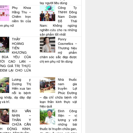
tay người tiêu dùng
Phụ Khoa
Công Ty
Hằng Thu –
TNHH Đông
Chiếm trọn
Nam Dược
niềm tin của
Đỗ Thái
em phụ nữ
Nam: Không ngừng
nghiên cứu cho ra những
sản phẩm tốt nhất
THẦY
Ponry
HOÀNG
Cosmetics –
TIẾN
Thương hiệu
KHƯƠNG
mỹ phẩm
 BÙA YÊU CỦA
chăm sóc sắc đẹp được
ƯỜI CAO LAN –
chị em phụ nữ tin dùng
NG GIÁ TRỊ THỰC
ĐEM LẠI CHO LỨA
Lương y
Nhà thuốc
Dương Thị
nam gia
Hiến xua tan
truyền Lợi
nỗi lo bệnh
Phúc Đường
ng khớp, dạ dày đại
– địa chỉ chữa bệnh rối
 và trĩ.
loạn thần kinh thực vật
hiệu quả
BÙI VĂN
Đinh Công
NHIN –
Xiện – vị
THẦN Y
lương y với
CHỮA CĂN
những bài
NH ĐỘNG KINH,
thuốc bí truyền chữa gan,