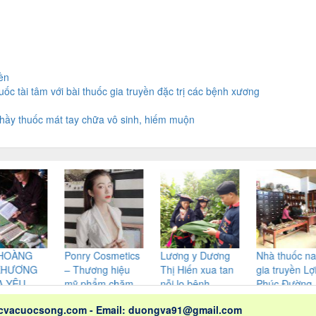
ền
c tài tâm với bài thuốc gia truyền đặc trị các bệnh xương
hầy thuốc mát tay chữa vô sinh, hiếm muộn
ÀNG
Ponry Cosmetics
Lương y Dương
Nhà thuốc nam
ƠNG
– Thương hiệu
Thị Hiến xua tan
gia truyền Lợi
ÊU
mỹ phẩm chăm
nỗi lo bệnh
Phúc Đường –
I
sóc sắc đẹp được
xương khớp, dạ
địa chỉ chữa
ocvacuocsong.com
- Email: duongva91@gmail.com
–
chị em phụ nữ tin
dày đại tràng và
bệnh rối loạn