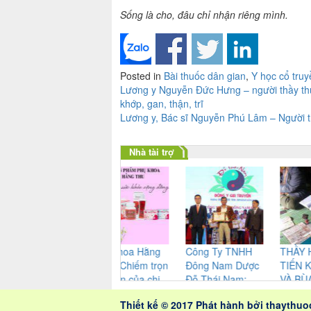
Sống là cho, đâu chỉ nhận riêng mình.
Posted in
Bài thuốc dân gian
,
Y học cổ truy
Điều
Lương y Nguyễn Đức Hưng – người thầy thuố
khớp, gan, thận, trĩ
hướng
Lương y, Bác sĩ Nguyễn Phú Lâm – Người t
bài
Nhà tài trợ
viết
 ty TNHH
Phụ Khoa Hằng
Công Ty TNHH
THẦY HO
 Thu
Thu – Chiếm trọn
Đông Nam Dược
TIẾN KHƯ
ma – Cung
niềm tin của chị
Đỗ Thái Nam:
VÀ BÙA Y
nguồn dược
em phụ nữ
Không ngừng
CỦA NGƯỜ
Thiết kế © 2017 Phát hành bởi
thaythu
 thiên nhiên
nghiên cứu cho
CAO LAN 