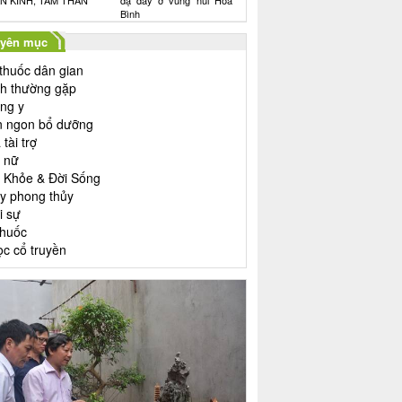
N KINH, TÂM THẦN
dạ dày ở vùng núi Hòa
Bình
yên mục
 thuốc dân gian
h thường gặp
ng y
 ngon bổ dưỡng
tài trợ
 nữ
 Khỏe & Đời Sống
y phong thủy
i sự
thuốc
ọc cổ truyền