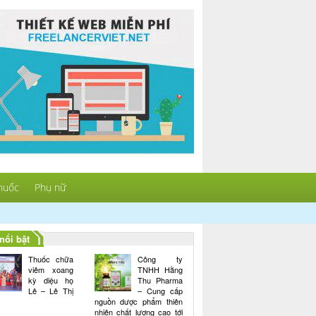
huốc
Phụ nữ
nổi bật
Thuốc chữa
Công ty
viêm xoang
TNHH Hằng
kỳ diệu họ
Thu Pharma
Lê – Lê Thị
– Cung cấp
nguồn dược phẩm thiên
nhiên chất lượng cao tới