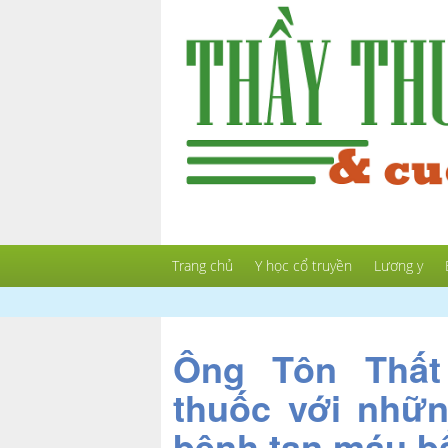
Trang chủ
Y học cổ truyền
Lương y
Ông Tôn Thất
thuốc với nhữn
bệnh tan máu b