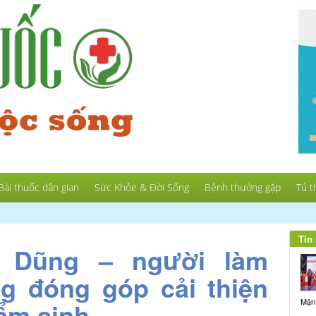
Bài thuốc dân gian
Sức Khỏe & Đời Sống
Bệnh thường gặp
Tủ t
Tin 
 Dũng – người làm
g đóng góp cải thiện
Mận
ẩm sinh