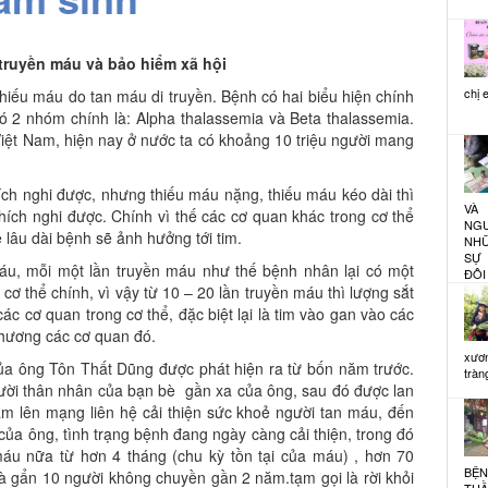
 truyền máu và bảo hiểm xã hội
chị 
iếu máu do tan máu di truyền. Bệnh có hai biểu hiện chính
có 2 nhóm chính là: Alpha thalassemia và Beta thalassemia.
iệt Nam, hiện nay ở nước ta có khoảng 10 triệu người mang
ích nghi được, nhưng thiếu máu nặng, thiếu máu kéo dài thì
VÀ
ích nghi được. Chính vì thế các cơ quan khác trong cơ thể
NG
ề lâu dài bệnh sẽ ảnh hưởng tới tim.
NHỮ
SỰ 
áu, mỗi một lần truyền máu như thế bệnh nhân lại có một
ĐÔI
 cơ thể chính, vì vậy từ 10 – 20 lần truyền máu thì lượng sắt
các cơ quan trong cơ thể, đặc biệt lại là tim vào gan vào các
 thương các cơ quan đó.
xươ
a ông Tôn Thất Dũng được phát hiện ra từ bốn năm trước.
tràng
ười thân nhân của bạn bè gần xa của ông, sau đó được lan
m lên mạng liên hệ cải thiện sức khoẻ người tan máu, đến
ủa ông, tình trạng bệnh đang ngày càng cải thiện, trong đó
áu nữa từ hơn 4 tháng (chu kỳ tồn tại của máu) , hơn 70
BỆ
 gẩn 10 người không chuyền gần 2 năm.tạm gọi là rời khỏi