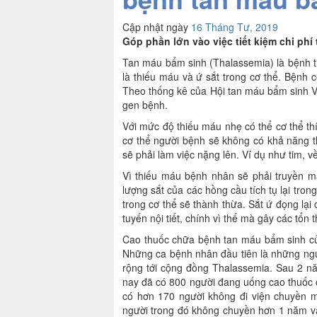
Cập nhật ngày
16 Tháng Tư, 2019
Góp phần lớn vào việc tiết kiệm chi phí
Tan máu bẩm sinh (Thalassemia) là bệnh th
là thiếu máu và ứ sắt trong cơ thể. Bệnh 
Theo thống kê của Hội tan máu bẩm sinh V
gen bệnh.
Với mức độ thiếu máu nhẹ có thể cơ thể th
cơ thể người bệnh sẽ không có khả năng th
sẽ phải làm việc nặng lên. Ví dụ như tim, v
Vì thiếu máu bệnh nhân sẽ phải truyền m
lượng sắt của các hồng cầu tích tụ lại trong
trong cơ thể sẽ thành thừa. Sắt ứ đọng lại 
tuyến nội tiết, chính vì thế mà gây các tổn
Cao thuốc chữa bệnh tan máu bẩm sinh củ
Những ca bệnh nhân đầu tiên là những ng
rộng tới cộng đồng Thalassemia. Sau 2 nă
nay đã có 800 người đang uống cao thuốc c
có hơn 170 người không đi viện chuyền m
người trong đó không chuyền hơn 1 năm và