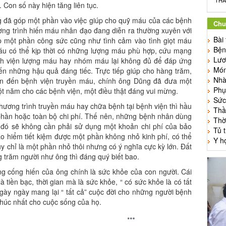
THẦ
. Con số này hiện tăng liên tục.
ng đã góp một phần vào việc giúp cho quỹ máu của các bệnh
Chu
ương trình hiến máu nhân đạo đang diễn ra thường xuyên với
Bài
p một phần công sức cũng như tình cảm vào tình giọt máu
Bện
áu có thể kịp thời có những lượng máu phù hợp, cứu mạng
Lươ
nh viện lượng máu hay nhóm máu lại không đủ để đáp ứng
Món
ến những hậu quả đáng tiếc. Trực tiếp giúp cho hàng trăm,
Nhà 
n đến bệnh viện truyền máu, chính ông Dũng đã đưa một
Phụ
ột năm cho các bệnh viện, một điều thật đáng vui mừng.
Sức
chương trình truyền máu hay chữa bệnh tại bệnh viện thì hầu
Thầ
 phần hoặc toàn bộ chi phí. Thế nên, những bệnh nhân dùng
Thờ
 đó sẽ không cần phải sử dụng một khoản chi phí của bảo
Tủ 
o hiểm tiết kiệm được một phần không nhỏ kinh phí, có thể
Y h
y chỉ là một phần nhỏ thôi nhưng có ý nghĩa cực kỳ lớn. Đất
g trăm người như ông thì đáng quý biết bao.
ng cống hiến của ông chính là sức khỏe của con người. Cái
 tiền bạc, thời gian mà là sức khỏe, “ có sức khỏe là có tất
gày ngày mang lại “ tất cả” cuộc đời cho những người bệnh
húc nhất cho cuộc sống của họ.