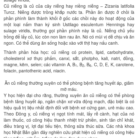
Củ niễng là củ của cây niễng hay niềng niễng – Zizania latifolia
Turcz. Niễng được trồng khắp nước ta. Phần ăn được ở chồi là
phần phình làm thành khối ở gốc các chồi này do hoạt động của
một loại nấm than ký sinh Ustilago esculentum Hennings hay
sulage viridis, thường gọi phần phình này là củ. Niễng chủ yếu
trồng để lấy củ, lúc còn non làm rau ăn. Nó có mùi vị dễ chịu và ăn
ngon. Có thể dùng ăn sống hoặc xào với thịt hay nấu canh.
Thành phần hóa học: củ niễng có protein, lipid, carbohydrate,
cholesterol xơ thực phẩm, canxi, sắt, photpho, kali, natri, đồng,
magne, kẽm, selen; các vitamin A, B
, B
, B
, C, D, E, K, carotene,
1
2
6
folacin, pantothenic acid, niacin.
Ăn củ niễng thường xuyên có thể phòng bệnh tăng huyết áp, giảm
mỡ máu.
Y học hiện đại cho rằng, thường xuyên ăn củ niễng có thể phòng
bệnh tăng huyết áp, ngăn chặn xơ vữa động mạch, đặc biệt là có
hiệu quả trị liệu nhất định đối với bệnh xơ cứng gan, urê máu cao.
Theo Đông y, củ niễng vị ngọt tính mát, lấy rễ cành, hạt của nó
làm thuốc, có công hiệu thanh nhiệt trừ phiền, sinh tân chỉ khát,
điều tràng vị, lợi đại tiểu tiện, thông sữa thúc sữa. Các nhà khoa
học Nhật Bản gần đây nghiên cứu phát hiện củ niễng có công hiệu