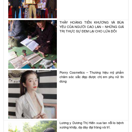
THẦY HOÀNG TIẾN KHƯƠNG VÀ BÙA
YÊU CỦA NGƯỜI CAO LAN – NHỮNG GIÁ
TRỊ THỰC SỰ ĐEM LẠI CHO LỨA ĐÔI
Ponry Cosmetics – Thương hiệu mỹ phẩm
chăm sóc sắc đẹp được chị em phụ nữ tin
dùng
Lương y Dương Thị Hiến xua tan nỗi lo bệnh
xương khớp, dạ dày đại tràng và trĩ.