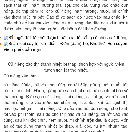
sạch thái chỉ, nấm hương thái sợi, cho dầu vừng vào chảo đun
nóng, đổ thịt băm rồi cho củ niễng, nấm hương, muối, mì chính
xào thơm múc ra bát. Gạo tẻ vo sạch đổ nước vào nấu cháo, khi
cháo nhừ đổ bát thịt xào niễng nấm hương vào đảo đều, đun sôi là
được. Món này tốt cho người mắc bệnh đái tháo đường.
Bất ngờ: Tôi đã khỏi được thoái hóa đốt sống cổ chỉ sau 2 tháng
Bí ẩn loài cây trị “dứt điểm” Đờm (đàm) ho, Khó thở, Hen suyễn,
Viêm phế quản mạn!
Củ niễng xào thịt thanh nhiệt lợi thấp, thích hợp với người viêm
tuyến tiền liệt thể nhiệt.
Củ niễng xào thịt:
củ niễng 200g, thịt lợn nạc 100g, cà rốt 50g, gừng tươi, muối, tỏi,
hành, mì chính. Hành, gừng rửa sạch thái nhỏ, rửa sạch tỏi bóc vỏ
thái miếng. Rửa sạch củ niễng, thái miếng; cà rốt gọt vỏ rửa sạch
thái miếng, cho vào nước sôi chần một lúc. Sau khi rửa sạch thịt
nạc, lọc hết gân, thái miếng. Cho dầu vào nồi đun nóng, cho hành
tỏi vào phi thơm, sau đó cho thịt nạc và củ niễng, cà rốt vào xào
cùng, sau khi xào chín, nêm muối, mì chính trộn đều là được. Món
ăn có tác dụng thanh nhiệt lợi thấp, giải độc, tư âm nhuận táo,
thích hợp với người bị viêm tuyến tiền liệt thiên về nhiệt.