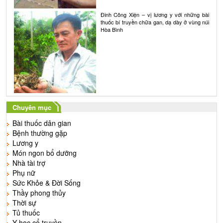
Đinh Công Xiện – vị lương y với những bài
thuốc bí truyền chữa gan, dạ dày ở vùng núi
Hòa Bình
Chuyên mục
Bài thuốc dân gian
Bệnh thường gặp
Lương y
Món ngon bổ dưỡng
Nhà tài trợ
Phụ nữ
Sức Khỏe & Đời Sống
Thầy phong thủy
Thời sự
Tủ thuốc
Y học cổ truyền