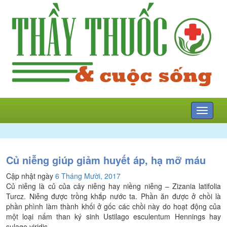
Mở
menu
Củ niễng giúp giảm huyết áp, hạ mỡ máu
Cập nhật ngày
6 Tháng Mười, 2017
Củ niễng là củ của cây niễng hay niềng niễng – Zizania latifolia
Turcz. Niễng được trồng khắp nước ta. Phần ăn được ở chồi là
phần phình làm thành khối ở gốc các chồi này do hoạt động của
một loại nấm than ký sinh Ustilago esculentum Hennings hay
sulage viridis,