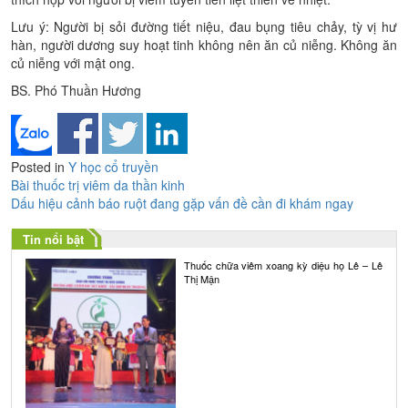
Lưu ý: Người bị sỏi đường tiết niệu, đau bụng tiêu chảy, tỳ vị hư
hàn, người dương suy hoạt tinh không nên ăn củ niễng. Không ăn
củ niễng với mật ong.
BS. Phó Thuần Hương
Posted in
Y học cổ truyền
Điều
Bài thuốc trị viêm da thần kinh
Dấu hiệu cảnh báo ruột đang gặp vấn đề cần đi khám ngay
hướng
bài
Tin nổi bật
Thuốc chữa viêm xoang kỳ diệu họ Lê – Lê
viết
Thị Mận