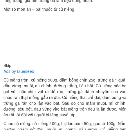
tăng trắng, giữ ẩm, trắng da làm đẹp dung nhan.
Một số món ăn – bài thuốc từ củ niễng
Skip
Ads by Blueseed
Củ niễng trộn: củ niễng 500g, dăm bông chín 25g, trứng gà 1 quả,
dầu vừng, muối, mì chính, đường trắng, tiêu bột. Củ niễng bóc bẹ
gọt vỏ, luộc chín vớt ra để ráo, trứng gà đánh nhuyễn cho vào
chảo rán thật mỏng gắp ra đĩa. Củ niễng thái chỉ dài, dăm bông và
trứng gà rán cho lẫn vào bát. Sau đó cho mắm muối, mì chính,
đường, tiêu bột, dầu vừng vào bát niễng trộn đều là ăn được. Món
ăn rất tốt đối với người bị tăng huyết áp.
Cháo củ niễng: củ niễng 100g, thịt lợn băm 50g, gạo tẻ 100g. Nấm
hương ngâm nở 25g, muối, mì chính, dầu vừng. Củ niễng làm