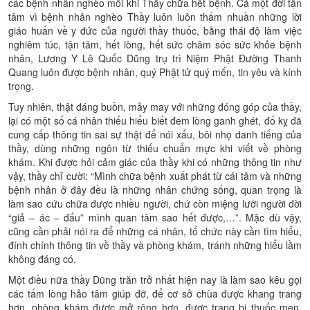
các bệnh nhân nghèo mỗi khi Thầy chữa hết bệnh. Cả một đời tận
tâm vì bệnh nhân nghèo Thầy luôn luôn thấm nhuần những lời
giáo huấn về y đức của người thầy thuốc, bằng thái độ làm việc
nghiêm túc, tận tâm, hết lòng, hết sức chăm sóc sức khỏe bệnh
nhân, Lương Y Lê Quốc Dũng trụ trì Niệm Phật Đường Thanh
Quang luôn được bệnh nhân, quý Phật tử quý mến, tin yêu và kính
trọng.
Tuy nhiên, thật đáng buồn, mảy may với những đóng góp của thầy,
lại có một số cá nhân thiếu hiểu biết đem lòng ganh ghét, đố kỵ đã
cung cấp thông tin sai sự thật để nói xấu, bôi nhọ danh tiếng của
thầy, dùng những ngôn từ thiếu chuẩn mực khi viết về phòng
khám. Khi được hỏi cảm giác của thầy khi có những thông tin như
vậy, thầy chỉ cười: “Mình chữa bệnh xuất phát từ cái tâm và những
bệnh nhân ở đây đều là những nhân chứng sống, quan trọng là
làm sao cứu chữa được nhiều người, chứ còn miệng lưỡi người đời
“giả – ác – đấu” mình quan tâm sao hết được,…”. Mặc dù vậy,
cũng cần phải nói ra để những cá nhân, tổ chức này cần tìm hiểu,
đính chính thông tin về thầy và phòng khám, tránh những hiểu lầm
không đáng có.
Một điều nữa thầy Dũng trăn trở nhất hiện nay là làm sao kêu gọi
các tấm lòng hảo tâm giúp đỡ, để cơ sở chùa được khang trang
hơn, phòng khám được mở rộng hơn, được trang bị thuốc men,