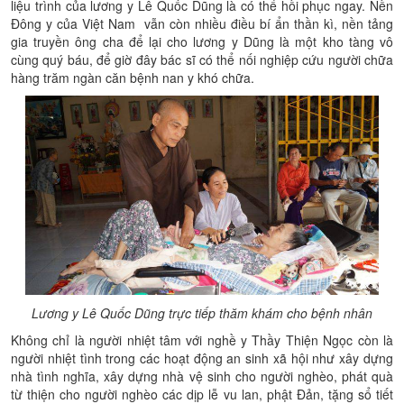
liệu trình của lương y Lê Quốc Dũng là có thể hồi phục ngay. Nền
Đông y của Việt Nam vẫn còn nhiều điều bí ẩn thần kì, nền tảng
gia truyền ông cha để lại cho lương y Dũng là một kho tàng vô
cùng quý báu, để giờ đây bác sĩ có thể nối nghiệp cứu người chữa
hàng trăm ngàn căn bệnh nan y khó chữa.
Lương y Lê Quốc Dũng trực tiếp thăm khám cho bệnh nhân
Không chỉ là người nhiệt tâm với nghề y Thầy Thiện Ngọc còn là
người nhiệt tình trong các hoạt động an sinh xã hội như xây dựng
nhà tình nghĩa, xây dựng nhà vệ sinh cho người nghèo, phát quà
từ thiện cho người nghèo các dịp lễ vu lan, phật Đản, tặng sổ tiết