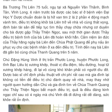
Bà Trương Thị Liên 75 tuổi, ngụ tại xã Nguyễn Văn Thảnh, Bình
Tân, Vĩnh Long. 6 năm trước bà được các bác sĩ ở bệnh viện Đại
Học Y Dược chuẩn đoán là bị hở van tim 2 lá 2 phần 4 động mạch
vành tim, điều trị không khỏi bà Liên trở về nhà vô cùng thất vọng,
định bán tài sản để tiếp tục tìm thầy chạy chữa nhưng cơ duyên
cho bà được gặp Thầy Thiện Ngọc, sau một thời gian được Thầy
điều trị bệnh tình của bà Liên đã hoàn khỏi hẳn. Cảm niệm ân đức
của Thầy hằng ngày bà Liên đến Chùa Phật Quang để phụ nấu ăn
phục vụ cho các bệnh nhân ở xa đến điều trị. Tính đến nay bà Liên
đã gắn bó cùng chùa Thanh Quang trên 5 năm.
Chú Đặng Hùng Vinh ở thị trấn Phước Long, huyện Phước Long,
tỉnh Bạc Liêu bị xương khớp, thoát vị đĩa điệm, tiểu đường, hoại tử
xương khớp háng, đi lại vô cùng khó khăn phải có người dìu đỡ.
Được bác sĩ chỉ định phẩu thuật với chi phí rất cao mà gia đình lại
không có tiền để điều trị chú đành quay về nhà, may thay nhờ
người quen hướng dẫn Chú và gia đình tìm về Chùa Thanh Quang
cho Thầy Thiện Ngọc bắt mạch điều trị, quả là điều đáng kinh
ngạc chỉ sau có 4 ngày mà chú Vinh đã đi đứng rất dễ dàng, sức
khỏe rất ổn định.