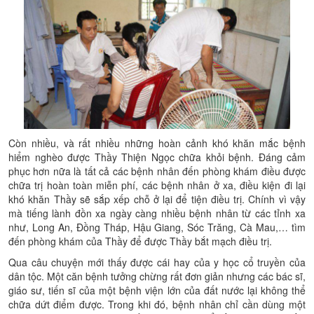
Còn nhiều, và rất nhiều những hoàn cảnh khó khăn mắc bệnh
hiểm nghèo được Thầy Thiện Ngọc chữa khỏi bệnh. Đáng cảm
phục hơn nữa là tất cả các bệnh nhân đến phòng khám điều được
chữa trị hoàn toàn miễn phí, các bệnh nhân ở xa, điều kiện đi lại
khó khăn Thầy sẽ sắp xếp chỗ ở lại để tiện điều trị. Chính vì vậy
mà tiếng lành đồn xa ngày càng nhiều bệnh nhân từ các tỉnh xa
như, Long An, Đồng Tháp, Hậu Giang, Sóc Trăng, Cà Mau,… tìm
đến phòng khám của Thầy để được Thầy bắt mạch điều trị.
Qua câu chuyện mới thấy được cái hay của y học cổ truyền của
dân tộc. Một căn bệnh tưởng chừng rất đơn giản nhưng các bác sĩ,
giáo sư, tiến sĩ của một bệnh viện lớn của đất nước lại không thể
chữa dứt điểm được. Trong khi đó, bệnh nhân chỉ cần dùng một