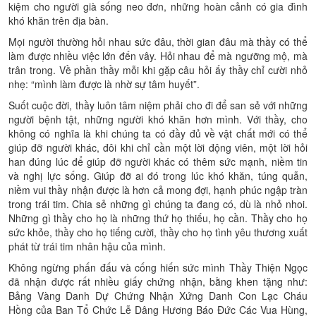
kiệm cho người già sống neo đơn, những hoàn cảnh có gia đình
khó khăn trên địa bàn.
Mọi người thường hỏi nhau sức đâu, thời gian đâu mà thầy có thể
làm được nhiều việc lớn đến vây. Hỏi nhau để mà ngưỡng mộ, mà
trân trong. Về phần thầy mỗi khi gặp câu hỏi ấy thầy chỉ cười nhỏ
nhẹ: “mình làm được là nhờ sự tâm huyết”.
Suốt cuộc đời, thầy luôn tâm niệm phải cho đi để san sẻ với những
người bệnh tật, những người khó khăn hơn mình. Với thầy, cho
không có nghĩa là khi chúng ta có đầy đủ về vật chất mới có thể
giúp đỡ người khác, đôi khi chỉ cần một lời động viên, một lời hỏi
han đúng lúc để giúp đỡ người khác có thêm sức mạnh, niềm tin
và nghị lực sống. Giúp đỡ ai đó trong lúc khó khăn, túng quẫn,
niềm vui thầy nhận được là hơn cả mong đợi, hạnh phúc ngập tràn
trong trái tim. Chia sẻ những gì chúng ta đang có, dù là nhỏ nhoi.
Những gì thầy cho họ là những thứ họ thiếu, họ cần. Thầy cho họ
sức khỏe, thầy cho họ tiếng cười, thầy cho họ tình yêu thương xuất
phát từ trái tim nhân hậu của mình.
Không ngừng phấn đấu và cống hiến sức mình Thầy Thiện Ngọc
đã nhận được rất nhiều giấy chứng nhận, bằng khen tặng như:
Bảng Vàng Danh Dự Chứng Nhận Xứng Danh Con Lạc Cháu
Hồng của Ban Tổ Chức Lễ Dâng Hương Báo Đức Các Vua Hùng,