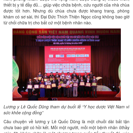
thiết bị y tế đầy đủ… giúp việc chữa bệnh, cứu người của nhà chùa
được tốt hơn. Nhưng dù chùa chưa được khang trang, phòng
khám có sơ sài, thì Đại Đức Thích Thiện Ngọc cũng không bao giờ
từ chối chữa trị cho bất cứ một bệnh nhân nào.
Lương y Lê Quốc Dũng tham dự buổi lễ “Y học dược Việt Nam vì
sức khỏe cộng đồng”
Câu chuyện về lương y Lê Quốc Dũng là một chuỗi dài bất tận
chưa bao giờ có hồi kết. Mỗi một người, mỗi một bệnh nhân ôthầy