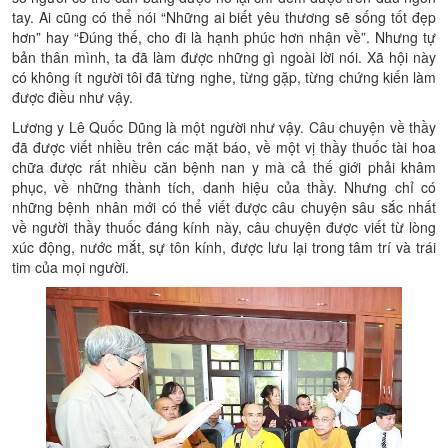
tay. Ai cũng có thể nói “Những ai biết yêu thương sẽ sống tốt đẹp
hơn” hay “Đúng thế, cho đi là hạnh phúc hơn nhận về”. Nhưng tự
bản thân mình, ta đã làm được những gì ngoài lời nói. Xã hội này
có không ít người tôi đã từng nghe, từng gặp, từng chứng kiến làm
được điều như vậy.
Lương y Lê Quốc Dũng là một người như vậy. Câu chuyện về thầy
đã được viết nhiều trên các mặt báo, về một vị thầy thuốc tài hoa
chữa được rất nhiều căn bệnh nan y mà cả thế giới phải khâm
phục, về những thành tích, danh hiệu của thầy. Nhưng chỉ có
những bệnh nhân mới có thể viết được câu chuyện sâu sắc nhất
về người thầy thuốc đáng kính này, câu chuyện được viết từ lòng
xúc động, nước mắt, sự tôn kính, được lưu lại trong tâm trí và trái
tim của mọi người.