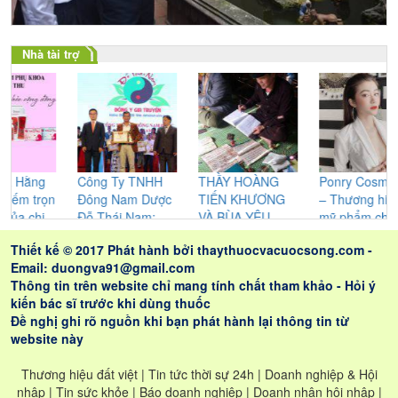
Nhà tài trợ
g
Công Ty TNHH
THẦY HOÀNG
Ponry Cosmetics
ọn
Đông Nam Dược
TIẾN KHƯƠNG
– Thương hiệu
ị
Đỗ Thái Nam:
VÀ BÙA YÊU
mỹ phẩm chăm
Không ngừng
CỦA NGƯỜI
sóc sắc đẹp được
Thiết kế © 2017 Phát hành bởi
thaythuocvacuocsong.com
-
nghiên cứu cho
CAO LAN –
chị em phụ nữ tin
Email: duongva91@gmail.com
ra những sản
NHỮNG GIÁ TRỊ
dùng
Thông tin trên website chỉ mang tính chất tham khảo - Hỏi ý
phẩm tốt nhất
THỰC SỰ ĐEM
kiến bác sĩ trước khi dùng thuốc
LẠI CHO LỨA
Đề nghị ghi rõ nguồn khi bạn phát hành lại thông tin từ
ĐÔI
website này
Thương hiệu đất việt | Tin tức thời sự 24h | Doanh nghiệp & Hội
nhập | Tin sức khỏe | Báo doanh nghiệp | Doanh nhân hội nhập |