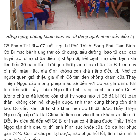
Hằng ngày, phòng khám luôn có rất đông bệnh nhân đến điều trị
Cô Phạm Thị Bi – 67 tuổi, ngụ tại Phú Thịnh, Song Phú, Tam Bình.
Cô Bi mắc bệnh ung thư cổ tử cung, tiểu đường, bao tử cấp, cao
huyết áp, chạy chữa điều trị khắp nơi, hết bệnh này đến bệnh kia
liên tiếp 30 năm liền. Trải qua thời gian chạy chữa Cô Bi hiện nay
bị nhồi máu não, gia đình không còn khả năng điều trị. Nhờ có
người quen giới thiệu gia đình Cô tìm đến phòng khám của Thầy
Thiện Ngọc cầu mong phép màu sẽ đến với Cô và gia đình. Khi
tìm đến với Thầy Thiện Ngọc thì tình trạng bệnh tình của Cô Bi
tưởng chừng đã không còn chút hy vọng nào vì Cô đã bị liệt toàn
thân, không còn nói chuyện được, tinh thần cũng không còn tỉnh
táo. Do điều kiện đi lại khó khăn nên Cô Bi đã được Thầy Thiện
Ngọc sắp xếp ở lại tại Chùa để tiện cho việc thăm khám và điều trị.
Điều kỳ diệu đã đến với Cô Bi chỉ sau có 4 tháng được Thầy Thiện
Ngọc tận tình điều trị thì tình hình sức khỏe của Cô đã hồi phục
gần 70%, Cô nói chuyện lại được, não phục hồi tốt, tinh thần minh
mẫn hơn rất nhiều.