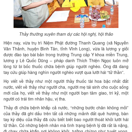
Thầy thường xuyên tham dự các hội nghị, hội thảo
Hiện nay, vừa trụ trì
Niệm Phật đường Thanh Quang (xã Nguyễn
Văn Thảnh, huyện Bình Tân, tỉnh Vĩnh Long), vừa là lương y giỏi
được đào tạo bài bản trong trường Trung cấp Y khoa miền Trung,
lương y Lê Quốc Dũng – pháp danh Thích Thiện Ngọc luôn mở
lòng từ bi bốc thuốc chữa bệnh giúp người nghèo. Ông đã dang
tay cứu giúp hàng nghìn người nghèo vượt qua lưỡi hái “tử thần”.
Họ viết về thầy như một người thầy thuốc tài hoa bậc nhất đất
nước, viết về thầy như người cha, người mẹ tái sinh cho cuộc sống
mới của họ, viết về thầy như một người bạn tâm giao, tri kỷ, một
người có trái tim nhân hậu, vị tha.
Thầy đi chữa bệnh khắp cả nước, “những bước chân không mỏi”
của thầy đã ghi dấu trên tất cả những mảnh đất quê hương, bàn
tay kỳ diệu của thầy đã cứu biết biết bao người thoát khỏi lưỡi hái
tử thần. Có những bệnh nhân mà tình trạng bệnh lý đã rất là nặng,
đi chạy chữa khắp nơi không khỏi, tưởng chừng như tuyệt vọng,