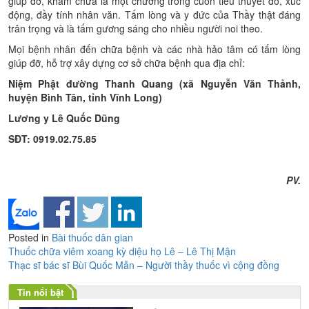
giúp đỡ, khám chữa là một chương trong cuốn tiểu thuyết đó, xúc
động, đầy tính nhân văn. Tấm lòng và y đức của Thầy thật đáng
trân trọng và là tấm gương sáng cho nhiều người noi theo.
Mọi bệnh nhân đến chữa bệnh và các nhà hảo tâm có tấm lòng
giúp đỡ, hỗ trợ xây dựng cơ sở chữa bệnh qua địa chỉ:
Niệm Phật đường Thanh Quang (xã Nguyễn Văn Thảnh,
huyện Bình Tân, tỉnh Vĩnh Long)
Lương y Lê Quốc Dũng
SĐT: 0919.02.75.85
PV.
Posted in
Bài thuốc dân gian
Điều
Thuốc chữa viêm xoang kỳ diệu họ Lê – Lê Thị Mận
Thạc sĩ bác sĩ Bùi Quốc Mẫn – Người thầy thuốc vì cộng đồng
hướng
bài
Tin nổi bật