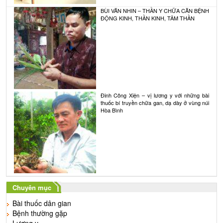
BÙI VĂN NHIN – THẦN Y CHỮA CĂN BỆNH
ĐỘNG KINH, THẦN KINH, TÂM THẦN
Đinh Công Xiện – vị lương y với những bài
thuốc bí truyền chữa gan, dạ dày ở vùng núi
Hòa Bình
Chuyên mục
Bài thuốc dân gian
Bệnh thường gặp