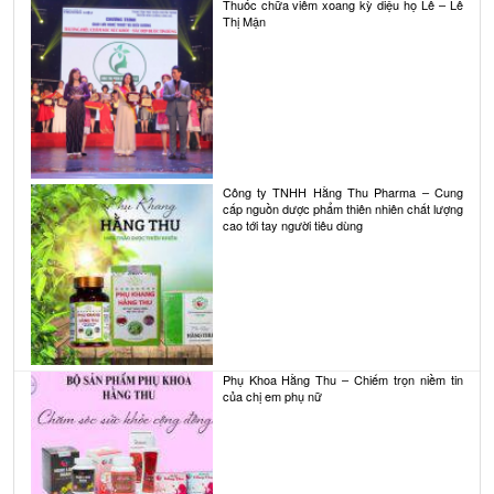
Thuốc chữa viêm xoang kỳ diệu họ Lê – Lê
viết
Thị Mận
Công ty TNHH Hằng Thu Pharma – Cung
cấp nguồn dược phẩm thiên nhiên chất lượng
cao tới tay người tiêu dùng
Phụ Khoa Hằng Thu – Chiếm trọn niềm tin
của chị em phụ nữ