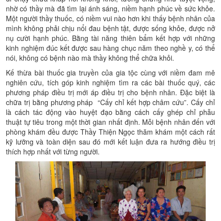
nhờ có thầy mà đã tìm lại ánh sáng, niềm hạnh phúc về sức khỏe.
Một người thầy thuốc, có niềm vui nào hơn khi thấy bệnh nhân của
mình không phải chịu nổi đau bệnh tật, được sống khỏe, được nở
nụ cười hạnh phúc. Bằng tài năng thiên bẩm kết hợp với những
kinh nghiệm đúc kết được sau hàng chục năm theo nghề y, có thể
nói, không có bệnh nào mà thầy không thể chữa khỏi.
Kế thừa bài thuốc gia truyền của gia tộc cùng với niềm đam mê
nghiên cứu, tích góp kinh nghiệm tìm ra các bài thuốc quý, các
phương pháp điều trị mới áp điều trị cho bệnh nhân. Đặc biệt là
chữa trị bằng phương pháp “Cấy chỉ kết hợp châm cứu”. Cấy chỉ
là cách tác động vào huyệt đạo bằng cách cấy ghép chỉ phẫu
thuật tự tiêu trong một thời gian nhất định. Mỗi bệnh nhân đến với
phòng khám đều được Thầy Thiện Ngọc thăm khám một cách rất
kỹ lưỡng và toàn diện sau đó mới kết luận đưa ra hướng điều trị
thích hợp nhất với từng người.