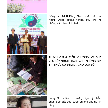
Công Ty TNHH Đông Nam Dược Đỗ Thái
Nam: Không ngừng nghiên cứu cho ra
những sản phẩm tốt nhất
THẦY HOÀNG TIẾN KHƯƠNG VÀ BÙA
YÊU CỦA NGƯỜI CAO LAN – NHỮNG GIÁ
TRỊ THỰC SỰ ĐEM LẠI CHO LỨA ĐÔI
Ponry Cosmetics – Thương hiệu mỹ phẩm
chăm sóc sắc đẹp được chị em phụ nữ tin
dùng