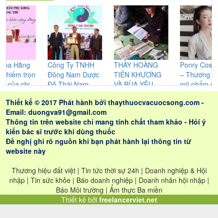
ng
Công Ty TNHH
THẦY HOÀNG
Ponry Cosmetics
rọn
Đông Nam Dược
TIẾN KHƯƠNG
– Thương hiệu
hị
Đỗ Thái Nam:
VÀ BÙA YÊU
mỹ phẩm chăm
Không ngừng
CỦA NGƯỜI
sóc sắc đẹp được
Thiết kế © 2017 Phát hành bởi
thaythuocvacuocsong.com
-
nghiên cứu cho
CAO LAN –
chị em phụ nữ tin
Email: duongva91@gmail.com
ra những sản
NHỮNG GIÁ TRỊ
dùng
Thông tin trên website chỉ mang tính chất tham khảo - Hỏi ý
phẩm tốt nhất
THỰC SỰ ĐEM
kiến bác sĩ trước khi dùng thuốc
LẠI CHO LỨA
Đề nghị ghi rõ nguồn khi bạn phát hành lại thông tin từ
ĐÔI
website này
Thương hiệu đất việt | Tin tức thời sự 24h | Doanh nghiệp & Hội
nhập | Tin sức khỏe | Báo doanh nghiệp | Doanh nhân hội nhập |
Báo Môi trường | Ẩm thực Ba miền
Thiết kế bởi
freelancerviet.net