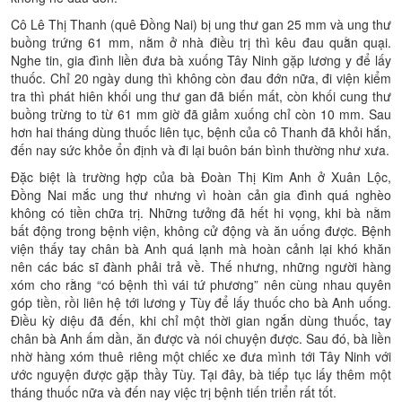
Cô Lê Thị Thanh (quê Đồng Nai) bị ung thư gan 25 mm và ung thư
buồng trứng 61 mm, nằm ở nhà điều trị thì kêu đau quằn quại.
Nghe tin, gia đình liền đưa bà xuống Tây Ninh gặp lương y để lấy
thuốc. Chỉ 20 ngày dung thì không còn đau đớn nữa, đi viện kiểm
tra thì phát hiên khối ung thư gan đã biến mất, còn khối cung thư
buồng trừng to từ 61 mm giờ đã giảm xuống chỉ còn 10 mm. Sau
hơn hai tháng dùng thuốc liên tục, bệnh của cô Thanh đã khỏi hắn,
đến nay sức khỏe ổn định và đi lại buôn bán bình thường như xưa.
Đặc biệt là trường hợp của bà Đoàn Thị Kim Anh ở Xuân Lộc,
Đồng Nai mắc ung thư nhưng vì hoàn cản gia đình quá nghèo
không có tiền chữa trị. Những tưởng đã hết hi vọng, khi bà nằm
bất động trong bệnh viện, không cử động và ăn uống được. Bệnh
viện thấy tay chân bà Anh quá lạnh mà hoàn cảnh lại khó khăn
nên các bác sĩ đành phải trả về. Thế nhưng, những người hàng
xóm cho rằng “có bệnh thì vái tứ phương” nên cùng nhau quyên
góp tiền, rồi liên hệ tới lương y Tùy để lấy thuốc cho bà Anh uống.
Điều kỳ diệu đã đến, khi chỉ một thời gian ngắn dùng thuốc, tay
chân bà Anh ấm dần, ăn được và nói chuyện được. Sau đó, bà liền
nhờ hàng xóm thuê riêng một chiếc xe đưa mình tới Tây Ninh với
ước nguyện được gặp thầy Tùy. Tại đây, bà tiếp tục lấy thêm một
tháng thuốc nữa và đến nay việc trị bệnh tiến triển rất tốt.