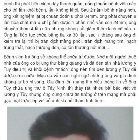
bệnh thì phát hiện viêm dây thanh quản, uống thuốc bệnh viện cấp
cho thì lần khỏi bệnh, lần không khỏi. Sau 2 năm bệnh nặng hơn,
ông xét nghiệm lại bị chuẩn đoán u phổi 34mm, ông phải chuyền 6
lần hóa chất mà u chỉ giảm được 1 phần nhỏ vẫn còn 24mm, ông
chuyền thêm 4 lần nữa nhưng không hề giảm thêm kích cỡ của u.
Ông lại tiếp tục chữa bằng tia xạ 30 lần, sau 1 tháng sau ông đi
kiểm tra lại thì bị tràn dịch màng phổi, tràn dịch màng tim, hạch
trung thất, hạch thượng đòn, có tổn thương nốt mới…
Bệnh viện trả ông về không thể chữa trị được. Nhờ một người thuê
nhà của ông có bị ung thư bàng quang và đã đến tận nhà lương y
Tùy điều trị và khỏi bệnh “mách” ông nên tìm đến lương y Tùy đẻ
được cứu chữa. Mặc dù vẫn còn nghi ngờ nhưng ông và gia đình
không từ bỏ hi vọng. Gia đình lên mạng tìm hiểu thông tin về ông
Tùy chữa ung thư ở Tây Ninh thì thấy rất nhiều bài báo viết về
lương y Tùy nhưng ông cũng chưa tin tưởng ở trên mạng mà phải
gặp mặt trực tiếp với bố anh kia hỏi thăm tình tình.