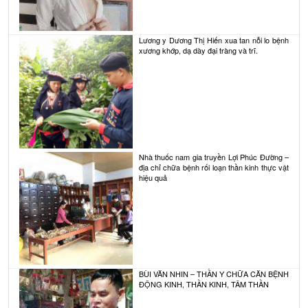
Lương y Dương Thị Hiến xua tan nỗi lo bệnh
xương khớp, dạ dày đại tràng và trĩ.
Nhà thuốc nam gia truyền Lợi Phúc Đường –
địa chỉ chữa bệnh rối loạn thần kinh thực vật
hiệu quả
BÙI VĂN NHIN – THẦN Y CHỮA CĂN BỆNH
ĐỘNG KINH, THẦN KINH, TÂM THẦN