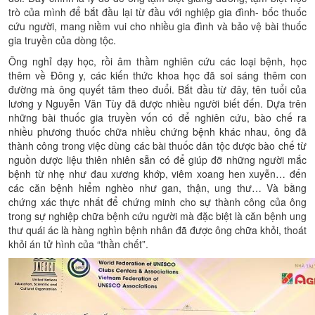
trò của mình để bắt đầu lại từ đầu với nghiệp gia đình- bốc thuốc
cứu người, mang niềm vui cho nhiều gia đình và bảo vệ bài thuốc
gia truyền của dòng tộc.
Ông nghỉ dạy học, rồi âm thầm nghiên cứu các loại bệnh, học
thêm về Đông y, các kiến thức khoa học đã soi sáng thêm con
đường mà ông quyết tâm theo đuổi. Bắt đầu từ đây, tên tuổi của
lương y Nguyễn Văn Tùy đã được nhiều người biết đến. Dựa trên
những bài thuốc gia truyền vốn có để nghiên cứu, bào chế ra
nhiều phương thuốc chữa nhiều chứng bệnh khác nhau, ông đã
thành công trong việc dùng các bài thuốc dân tộc được bào chế từ
nguồn dược liệu thiên nhiên sẵn có để giúp đỡ những người mắc
bệnh từ nhẹ như đau xương khớp, viêm xoang hen xuyễn… đến
các căn bệnh hiểm nghèo như gan, thận, ung thư… Và bằng
chứng xác thực nhất để chứng minh cho sự thành công của ông
trong sự nghiệp chữa bệnh cứu người mà đặc biệt là căn bệnh ung
thư quái ác là hàng nghìn bệnh nhân đã được ông chữa khỏi, thoát
khỏi án tử hình của “thần chết”.