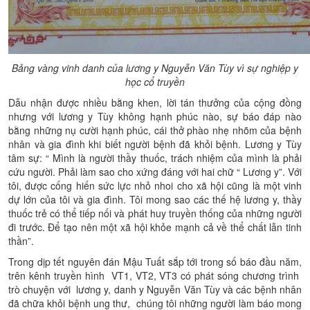
Bảng vàng vinh danh của lương y Nguyễn Văn Tùy vì sự nghiệp y
học cổ truyền
Dẫu nhận được nhiều bằng khen, lời tán thưởng của cộng đồng
nhưng với lương y Tùy không hạnh phúc nào, sự báo đáp nào
bằng những nụ cười hạnh phúc, cái thở phào nhẹ nhõm của bệnh
nhân và gia đình khi biết người bệnh đã khỏi bệnh. Lương y Tùy
tâm sự: “ Mình là người thầy thuốc, trách nhiệm của mình là phải
cứu người. Phải làm sao cho xứng đáng với hai chữ “ Lương y”. Với
tôi, được cống hiến sức lực nhỏ nhoi cho xã hội cũng là một vinh
dự lớn của tôi và gia đình. Tôi mong sao các thế hệ lương y, thầy
thuốc trẻ có thể tiếp nối và phát huy truyền thống của những người
đi trước. Để tạo nên một xã hội khỏe mạnh cả về thể chất lẫn tinh
thần”.
Trong dịp tết nguyên đán Mậu Tuất sắp tới trong số báo đầu năm,
trên kênh truyền hình VT1, VT2, VT3 có phát sóng chương trình
trò chuyện với lương y, danh y Nguyễn Văn Tùy và các bệnh nhân
đã chữa khỏi bệnh ung thư, chúng tôi những người làm báo mong