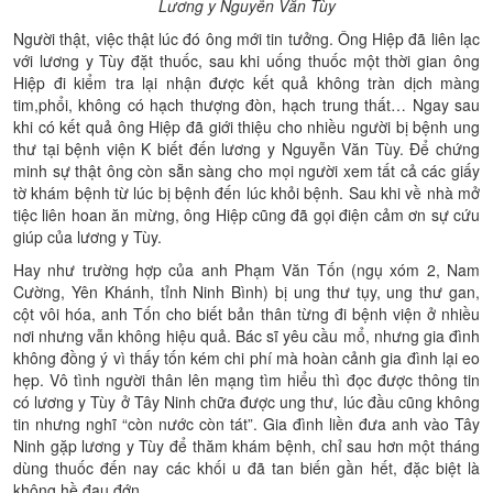
Lương y Nguyễn Văn Tùy
Người thật, việc thật lúc đó ông mới tin tưởng. Ông Hiệp đã liên lạc
với lương y Tùy đặt thuốc, sau khi uống thuốc một thời gian ông
Hiệp đi kiểm tra lại nhận được kết quả không tràn dịch màng
tim,phổi, không có hạch thượng đòn, hạch trung thất… Ngay sau
khi có kết quả ông Hiệp đã giới thiệu cho nhiều người bị bệnh ung
thư tại bệnh viện K biết đến lương y Nguyễn Văn Tùy. Để chứng
minh sự thật ông còn sẵn sàng cho mọi người xem tất cả các giấy
tờ khám bệnh từ lúc bị bệnh đến lúc khỏi bệnh. Sau khi về nhà mở
tiệc liên hoan ăn mừng, ông Hiệp cũng đã gọi điện cảm ơn sự cứu
giúp của lương y Tùy.
Hay như trường hợp của anh Phạm Văn Tốn (ngụ xóm 2, Nam
Cường, Yên Khánh, tỉnh Ninh Bình) bị ung thư tụy, ung thư gan,
cột vôi hóa, anh Tốn cho biết bản thân từng đi bệnh viện ở nhiều
nơi nhưng vẫn không hiệu quả. Bác sĩ yêu cầu mổ, nhưng gia đình
không đồng ý vì thấy tốn kém chi phí mà hoàn cảnh gia đình lại eo
hẹp. Vô tình người thân lên mạng tìm hiểu thì đọc được thông tin
có lương y Tùy ở Tây Ninh chữa được ung thư, lúc đầu cũng không
tin nhưng nghĩ “còn nước còn tát”. Gia đình liền đưa anh vào Tây
Ninh gặp lương y Tùy để thăm khám bệnh, chỉ sau hơn một tháng
dùng thuốc đến nay các khối u đã tan biến gần hết, đặc biệt là
không hề đau đớn.