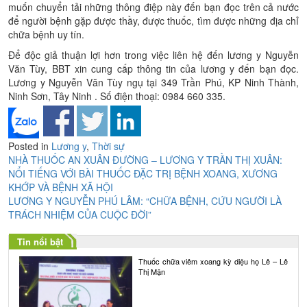
muốn chuyển tải những thông điệp này đến bạn đọc trên cả nước
để người bệnh gặp được thầy, được thuốc, tìm được những địa chỉ
chữa bệnh uy tín.
Để độc giả thuận lợi hơn trong việc liên hệ đến lương y Nguyễn
Văn Tùy, BBT xin cung cấp thông tin của lương y đến bạn đọc.
Lương y Nguyễn Văn Tùy ngụ tại 349 Trần Phú, KP Ninh Thành,
Ninh Sơn, Tây Ninh . Số điện thoại: 0984 660 335.
Posted in
Lương y
,
Thời sự
Điều
NHÀ THUỐC AN XUÂN ĐƯỜNG – LƯƠNG Y TRẦN THỊ XUÂN:
NỔI TIẾNG VỚI BÀI THUỐC ĐẶC TRỊ BỆNH XOANG, XƯƠNG
hướng
KHỚP VÀ BỆNH XÃ HỘI
bài
LƯƠNG Y NGUYỄN PHÚ LÂM: “CHỮA BỆNH, CỨU NGƯỜI LÀ
TRÁCH NHIỆM CỦA CUỘC ĐỜI”
viết
Tin nổi bật
Thuốc chữa viêm xoang kỳ diệu họ Lê – Lê
Thị Mận