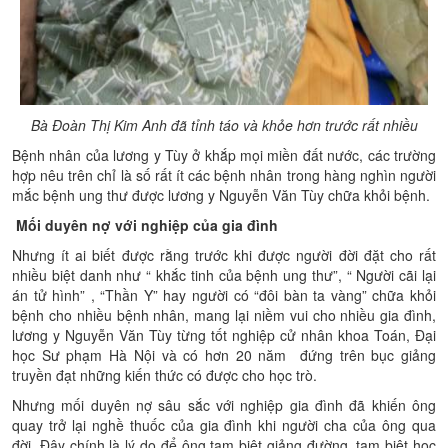
Bà Đoàn Thị Kim Anh đã tỉnh táo và khỏe hơn trước rất nhiều
Bệnh nhân của lương y Tùy ở khắp mọi miền đất nước, các trường
hợp nêu trên chỉ là số rất ít các bệnh nhân trong hàng nghìn người
mắc bệnh ung thư được lương y Nguyễn Văn Tùy chữa khỏi bệnh.
Mối duyên nợ với nghiệp của gia đình
Nhưng ít ai biết được rằng trước khi được người đời đặt cho rất
nhiều biệt danh như “ khắc tinh của bệnh ung thư”, “ Người cãi lại
án tử hình” , “Thần Y” hay người có “đôi bàn ta vàng” chữa khỏi
bệnh cho nhiều bệnh nhân, mang lại niềm vui cho nhiều gia đình,
lương y Nguyễn Văn Tùy từng tốt nghiệp cử nhân khoa Toán, Đại
học Sư phạm Hà Nội và có hơn 20 năm đứng trên bục giảng
truyền đạt những kiến thức có được cho học trò.
Nhưng mối duyên nợ sâu sắc với nghiệp gia đình đã khiến ông
quay trở lại nghề thuốc của gia đình khi người cha của ông qua
đời. Đây chính là lý do để ông tạm biệt giảng đường, tạm biệt học