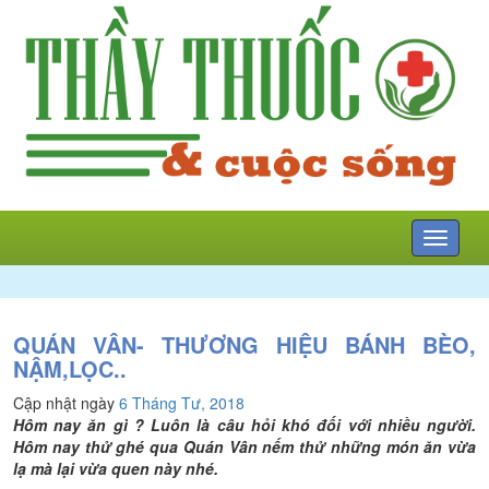
Mở
menu
QUÁN VÂN- THƯƠNG HIỆU BÁNH BÈO,
NẬM,LỌC..
Cập nhật ngày
6 Tháng Tư, 2018
Hôm nay ăn gì ? Luôn là câu hỏi khó đối với nhiều người.
Hôm nay thử ghé qua Quán Vân nếm thử những món ăn vừa
lạ mà lại vừa quen này nhé.