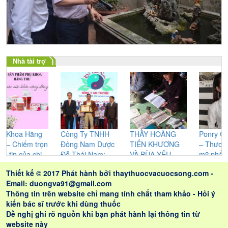
Nhà tài trợ
 Hằng
Công Ty TNHH
THẦY HOÀNG
Ponry Cosmetic
ếm trọn
Đông Nam Dược
TIẾN KHƯƠNG
– Thương hiệu
ủa chị
Đỗ Thái Nam:
VÀ BÙA YÊU
mỹ phẩm chăm
ữ
Không ngừng
CỦA NGƯỜI
sóc sắc đẹp đượ
Thiết kế © 2017 Phát hành bởi
thaythuocvacuocsong.com
-
nghiên cứu cho
CAO LAN –
chị em phụ nữ ti
Email: duongva91@gmail.com
ra những sản
NHỮNG GIÁ TRỊ
dùng
Thông tin trên website chỉ mang tính chất tham khảo - Hỏi ý
phẩm tốt nhất
THỰC SỰ ĐEM
kiến bác sĩ trước khi dùng thuốc
LẠI CHO LỨA
Đề nghị ghi rõ nguồn khi bạn phát hành lại thông tin từ
ĐÔI
website này