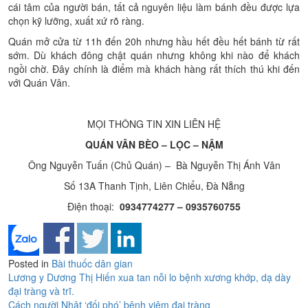
cái tâm của người bán, tất cả nguyên liệu làm bánh đều được lựa
chọn kỹ lưỡng, xuất xứ rõ ràng.
Quán mở cửa từ 11h đến 20h nhưng hầu hết đều hết bánh từ rất
sớm. Dù khách đông chật quán nhưng không khi nào để khách
ngồi chờ. Đây chính là điểm mà khách hàng rất thích thú khi đến
với Quán Vân.
MỌI THÔNG TIN XIN LIÊN HỆ
QUÁN VÂN BÈO – LỌC – NẬM
Ông Nguyễn Tuấn (Chủ Quán) – Bà Nguyễn Thị Ánh Vân
Số 13A Thanh Tịnh, Liên Chiểu, Đà Nẵng
Điện thoại:
0934774277 – 0935760755
Posted in
Bài thuốc dân gian
Điều
Lương y Dương Thị Hiến xua tan nỗi lo bệnh xương khớp, dạ dày
đại tràng và trĩ.
hướng
Cách người Nhật ‘đối phó’ bệnh viêm đại tràng