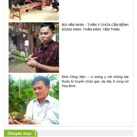
BÙI VĂN NHIN – THẦN Y CHỮA CĂN BỆNH
ĐỘNG KINH, THẦN KINH, TÂM THẦN
Đinh Công Xiện – vị lương y với những bài
thuốc bí truyền chữa gan, dạ dày ở vùng núi
Hòa Bình
Chuyên mục