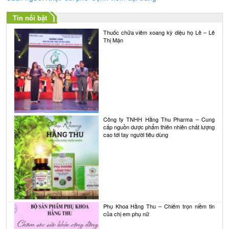
bài
Tin nổi bật
viết
Thuốc chữa viêm xoang kỳ diệu họ Lê – Lê
Thị Mận
Công ty TNHH Hằng Thu Pharma – Cung
cấp nguồn dược phẩm thiên nhiên chất lượng
cao tới tay người tiêu dùng
Phụ Khoa Hằng Thu – Chiếm trọn niềm tin
của chị em phụ nữ