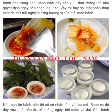
bánh bèo trắng nõn, bánh nậm đầy sắc vị,… thật chẳng thể nào
quyết định ngay nên chọn loại nào. Vậy thì hãy gọi một phần thập
cẩm để thử trải nghiệm từng hương vị của mỗi món bánh.
Nếu bạn ăn bánh bèo thì sẽ có nhân tôm và tóp mỡ. Bánh có độ
dày vừa phải nên ăn sẽ không ngấy, bột mềm và dai. Còn bánh