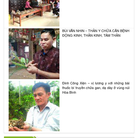
BÙI VĂN NHIN – THẦN Y CHỮA CĂN BỆNH
ĐỘNG KINH, THẦN KINH, TÂM THẦN
Đinh Công Xiện – vị lương y với những bài
thuốc bí truyền chữa gan, dạ dày ở vùng núi
Hòa Bình