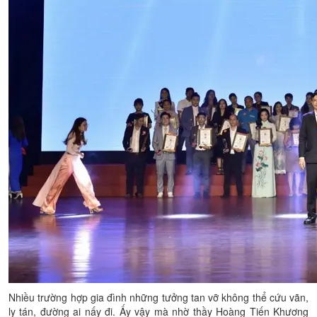
Nhiều trường hợp gia đình những tưởng tan vỡ không thể cứu vãn,
ly tán, đường ai nấy đi. Ấy vậy mà nhờ thầy Hoàng Tiến Khương