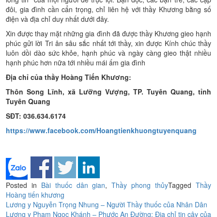
đôi, gia đình cần cẩn trọng, chỉ liên hệ với thầy Khương bằng số
điện và địa chỉ duy nhất dưới đây.
Xin được thay mặt những gia đình đã được thầy Khương gieo hạnh
phúc gửi lời Tri ân sâu sắc nhất tới thầy, xin được Kính chúc thầy
luôn dồi dào sức khỏe, hạnh phúc và ngày càng gieo thật nhiều
hạnh phúc hơn nữa tới nhiều mái ấm gia đình
Địa chỉ của thầy Hoàng Tiến Khương:
Thôn Song Lĩnh, xã Lưỡng Vượng, TP. Tuyên Quang, tỉnh
Tuyên Quang
SĐT: 036.634.6174
https://www.facebook.com/Hoangtienkhuongtuyenquang
Posted in
Bài thuốc dân gian
,
Thầy phong thủy
Tagged
Thầy
Hoàng tiến khương
Điều
Lương y Nguyễn Trọng Nhung – Người Thầy thuốc của Nhân Dân
Lương y Phạm Ngọc Khánh – Phước An Đường: Địa chỉ tin cậy của