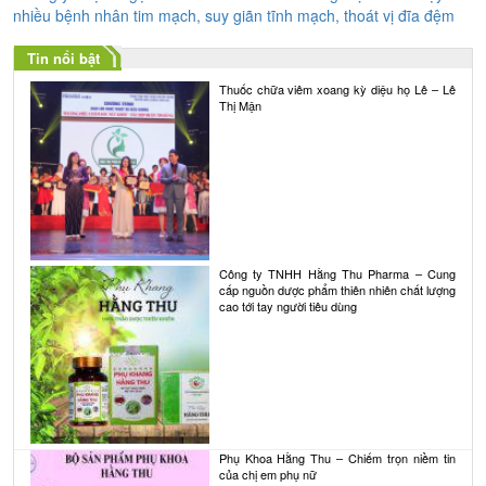
hướng
nhiều bệnh nhân tim mạch, suy giãn tĩnh mạch, thoát vị đĩa đệm
bài
Tin nổi bật
viết
Thuốc chữa viêm xoang kỳ diệu họ Lê – Lê
Thị Mận
Công ty TNHH Hằng Thu Pharma – Cung
cấp nguồn dược phẩm thiên nhiên chất lượng
cao tới tay người tiêu dùng
Phụ Khoa Hằng Thu – Chiếm trọn niềm tin
của chị em phụ nữ