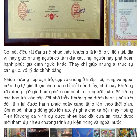
Có một điều rất đáng nể phục thầy Khương là không vì tiền tài, địa
vị thầy giúp những người có tâm địa xấu, hại người hay phá hoại
hạnh phúc gia đình người khác. Thầy chỉ giúp những ai thực sự
cần giúp, với lý do chính đáng.
Nhiều trường hợp bạn trẻ, cặp vợ chồng ở khắp nơi, trong và ngoài
nước họ tự giới thiệu cho nhau để biết đến thầy, nhờ thầy Khương
xây dựng, giữ gìn hạnh phúc cho mình, cho người thân. Số lượng
các bạn trẻ, các cặp đôi nhờ thầy Khương có được hạnh phúc lưa
đôi, tìm lại được hạnh phúc ngày càng tăng lên theo thời gian.
Chính bởi những đóng góp lớn lao, ý nghĩa cho xã hội, thầy Hoàng
Tiến Khương đã vinh dự được nhiều báo đài đưa tin, thầy được
mời tham dự nhiều chương trình sự kiện trong và ngoài nước