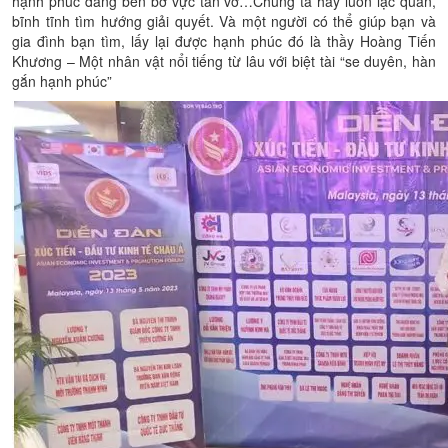
hạnh phúc đang bên bờ vực tan vỡ…Chúng ta hãy luôn lạc quan,
bĩnh tĩnh tìm hướng giải quyết. Và một người có thể giúp bạn và
gia đình bạn tìm, lấy lại được hạnh phúc đó là thầy Hoàng Tiến
Khương – Một nhân vật nổi tiếng từ lâu với biệt tài “se duyên, hàn
gắn hạnh phúc”