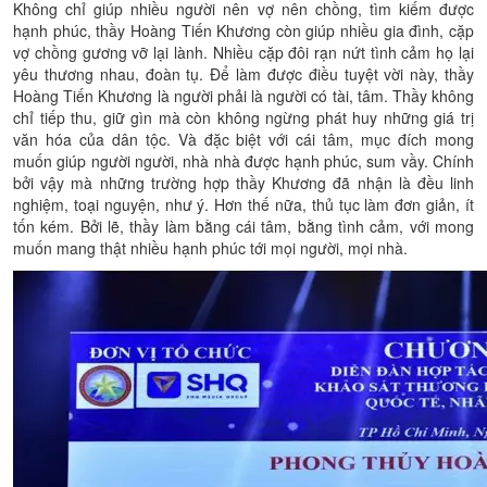
Không chỉ giúp nhiều người nên vợ nên chồng, tìm kiếm được
hạnh phúc, thầy Hoàng Tiến Khương còn giúp nhiều gia đình, cặp
vợ chồng gương vỡ lại lành. Nhiều cặp đôi rạn nứt tình cảm họ lại
yêu thương nhau, đoàn tụ. Để làm được điều tuyệt vời này, thầy
Hoàng Tiến Khương là người phải là người có tài, tâm. Thầy không
chỉ tiếp thu, giữ gìn mà còn không ngừng phát huy những giá trị
văn hóa của dân tộc. Và đặc biệt với cái tâm, mục đích mong
muốn giúp người người, nhà nhà được hạnh phúc, sum vầy. Chính
bởi vậy mà những trường hợp thầy Khương đã nhận là đều linh
nghiệm, toại nguyện, như ý. Hơn thế nữa, thủ tục làm đơn giản, ít
tốn kém. Bởi lẽ, thầy làm bằng cái tâm, bằng tình cảm, với mong
muốn mang thật nhiều hạnh phúc tới mọi người, mọi nhà.