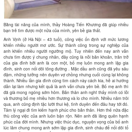
Bằng tài năng của mình, thầy Hoàng Tiến Khương đã giúp nhiều
bạn trẻ tìm được một nửa của mình, yên bề gia thất.
Anh Vịnh (ở Hà Nội – 43 tuổi), công việc ổn định với mức lương
khiến nhiều người mơ ước. Sự thành công trong sự nghiệp của
anh khiến nhiều người ngưỡng mộ. Tuy nhiên đến nay anh vẫn
chưa tìm được ý chung nhân, đây cũng là nỗi băn khoăn, trăn trở
của gia đình bởi anh là con một, bố mẹ luôn mong anh lập gia
đình, sinh con nối dõi tông đường . Mặc dầu anh cũng đã yêu sâu
đậm, những tưởng nên duyên vợ chồng nhưng cuối cùng lại không
thành. Nhiều lần gia đình cũng tìm cách này cách kia, hễ ai hướng
dẫn lại làm nhưng kết quả là anh vẫn chưa yên bề. Bố mẹ anh thì
đã già mong ngóng sớm hôm. Bản thân anh nghĩ thấy mình có lỗi
và thương bố mẹ nhiều hơn thương và lo cho mình. Nhiều năm trôi
qua, anh cũng định tặc lưỡi thui kệ, tình duyên đến đâu hay tới đó.
Tâm lý ngại đi tìm kiếm hạnh phúc cho bản thân. Hơn thế nữa đặc
thù công việc của anh luôn bận rộn. Nên anh đã lãng quên hạnh
phúc của đời mình. Nhưng việc thúc dục, nguyện vọng của bố anh
lúc lâm chung mong anh sớm lập gia đình, sinh cháu để nối dõi tổ