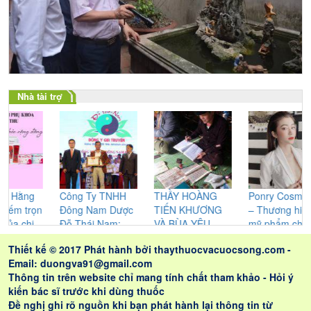
Nhà tài trợ
Công Ty TNHH
THẦY HOÀNG
Ponry Cosmetics
Lươn
Đông Nam Dược
TIẾN KHƯƠNG
– Thương hiệu
Thị H
Đỗ Thái Nam:
VÀ BÙA YÊU
mỹ phẩm chăm
nỗi l
Không ngừng
CỦA NGƯỜI
sóc sắc đẹp được
xươn
Thiết kế © 2017 Phát hành bởi
thaythuocvacuocsong.com
-
nghiên cứu cho
CAO LAN –
chị em phụ nữ tin
dày đ
Email: duongva91@gmail.com
ra những sản
NHỮNG GIÁ TRỊ
dùng
trĩ.
Thông tin trên website chỉ mang tính chất tham khảo - Hỏi ý
phẩm tốt nhất
THỰC SỰ ĐEM
kiến bác sĩ trước khi dùng thuốc
LẠI CHO LỨA
Đề nghị ghi rõ nguồn khi bạn phát hành lại thông tin từ
ĐÔI