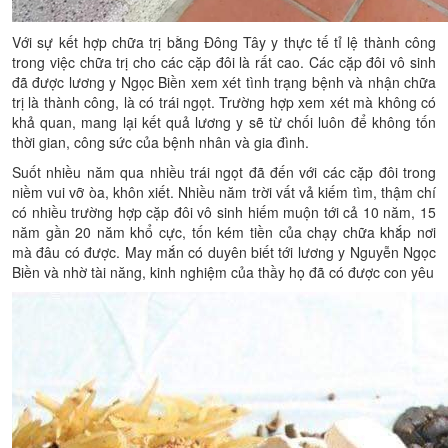
Với sự kết hợp chữa trị bằng Đông Tây y thực tế tỉ lệ thành công
trong việc chữa trị cho các cặp đôi là rất cao. Các cặp đôi vô sinh
đã được lương y Ngọc Biền xem xét tình trạng bệnh và nhận chữa
trị là thành công, là có trái ngọt. Trường hợp xem xét mà không có
khả quan, mang lại kết quả lương y sẽ từ chối luôn để không tốn
thời gian, công sức của bệnh nhân và gia đình.
Suốt nhiều năm qua nhiều trái ngọt đã đến với các cặp đôi trong
niềm vui vỡ òa, khôn xiết. Nhiều năm trời vất vả kiếm tìm, thậm chí
có nhiều trường hợp cặp đôi vô sinh hiếm muộn tới cả 10 năm, 15
năm gần 20 năm khổ cực, tốn kém tiền của chạy chữa khắp nơi
mà đâu có được. May mắn có duyên biết tới lương y Nguyễn Ngọc
Biền và nhờ tài năng, kinh nghiệm của thầy họ đã có được con yêu