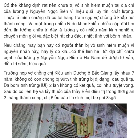
Có thể khẳng định rất nên chữa trị vô sinh hiếm muộn tại địa chỉ
của lương y Nguyễn Ngọc Biền vì hiệu quả, uy tín, chất lượng.
Thực tế minh chứng đã có tới hàng trăm cặp vợ chồng ở khắp nơi
thành công. Và một trong nhiều lý do khác khiến nhiều cặp đôi tìm
đến, tin tưởng chữa trị đây là lương y có nhiều năm kinh nghiệm,
chuyên môn giỏi và đặc biệt rất chu đáo, nhiệt tình với bệnh nhân.
Nếu chẳng may bạn hay có người thân bị vô sinh hiếm muộn vì
nguyên nhân này, hay lý do kia…có thể liên hệ tới địa chỉ chữa
bệnh của lương y Nguyễn Ngọc Biền ở Hà Nam để được tư vấn,
điều trị sớm, hiệu quả.
Trường hợp vợ chồng chị Kiều anh Dương ở Bắc Giang lấy nhau 7
năm, không có con chồng bị 99% tinh trùng bị dị dạng, đầu quả tạ.
Đã bơm tinh trùng(IUI) 2 lần không có kết quả, coi như tuyệt vọng.
Sau đó có liên hệ và lấy thuốc của thầy Biền điều trị trong thời gian
2 tháng thành công, chị Kiều báo tin sinh một bé gái 3kg5