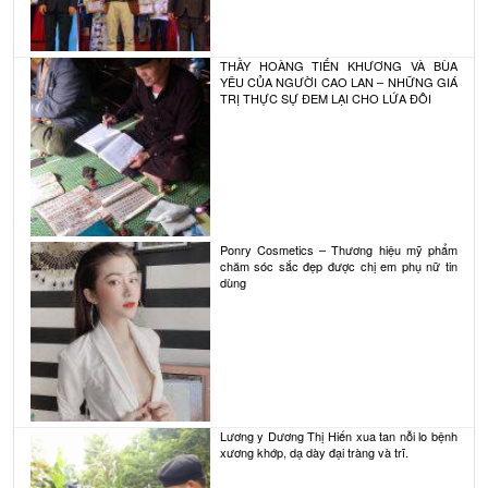
THẦY HOÀNG TIẾN KHƯƠNG VÀ BÙA
YÊU CỦA NGƯỜI CAO LAN – NHỮNG GIÁ
TRỊ THỰC SỰ ĐEM LẠI CHO LỨA ĐÔI
Ponry Cosmetics – Thương hiệu mỹ phẩm
chăm sóc sắc đẹp được chị em phụ nữ tin
dùng
Lương y Dương Thị Hiến xua tan nỗi lo bệnh
xương khớp, dạ dày đại tràng và trĩ.