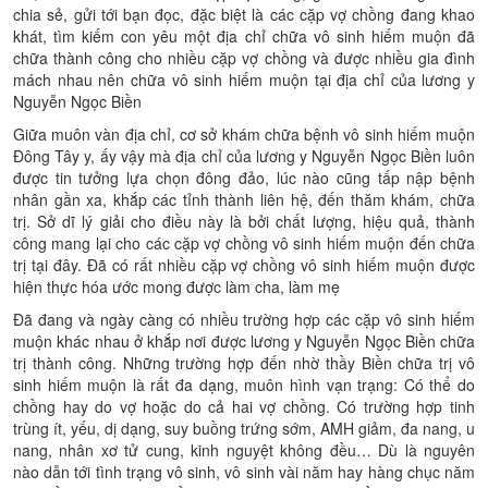
chia sẻ, gửi tới bạn đọc, đặc biệt là các cặp vợ chồng đang khao
khát, tìm kiếm con yêu một địa chỉ chữa vô sinh hiếm muộn đã
chữa thành công cho nhiều cặp vợ chồng và được nhiều gia đình
mách nhau nên chữa vô sinh hiếm muộn tại địa chỉ của lương y
Nguyễn Ngọc Biền
Giữa muôn vàn địa chỉ, cơ sở khám chữa bệnh vô sinh hiếm muộn
Đông Tây y, ấy vậy mà địa chỉ của lương y Nguyễn Ngọc Biền luôn
được tin tưởng lựa chọn đông đảo, lúc nào cũng tấp nập bệnh
nhân gần xa, khắp các tỉnh thành liên hệ, đến thăm khám, chữa
trị. Sở dĩ lý giải cho điều này là bởi chất lượng, hiệu quả, thành
công mang lại cho các cặp vợ chồng vô sinh hiếm muộn đến chữa
trị tại đây. Đã có rất nhiều cặp vợ chồng vô sinh hiếm muộn được
hiện thực hóa ước mong được làm cha, làm mẹ
Đã đang và ngày càng có nhiều trường hợp các cặp vô sinh hiếm
muộn khác nhau ở khắp nơi được lương y Nguyễn Ngọc Biền chữa
trị thành công. Những trường hợp đến nhờ thầy Biền chữa trị vô
sinh hiếm muộn là rất đa dạng, muôn hình vạn trạng: Có thể do
chồng hay do vợ hoặc do cả hai vợ chồng. Có trường hợp tinh
trùng ít, yếu, dị dạng, suy buồng trứng sớm, AMH giảm, đa nang, u
nang, nhân xơ tử cung, kinh nguyệt không đều… Dù là nguyên
nào dẫn tới tình trạng vô sinh, vô sinh vài năm hay hàng chục năm