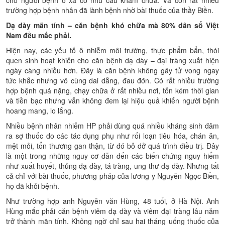
trường hợp bệnh nhân đã lành bệnh nhờ bài thuốc của thầy Biền.
Dạ dày m
ãn
tính – căn bệnh khó chữa mà 80% dân số Việt
Nam đều mắc phải.
Hiện nay, các yếu tố ô nhiễm môi trường, thực phẩm bẩn, thói
quen sinh hoạt khiến cho căn bệnh dạ dày – đại tràng xuất hiện
ngày càng nhiều hơn. Đây là căn bệnh không gây tử vong ngay
tức khắc nhưng vô cùng dai dẳng, đau đớn. Có rất nhiều trường
hợp bệnh quá nặng, chạy chữa ở rất nhiều nơi, tốn kém thời gian
và tiền bạc nhưng vẫn không đem lại hiệu quả khiến người bệnh
hoang mang, lo lắng.
Nhiều bệnh nhân nhiễm HP phải dùng quá nhiều kháng sinh đâm
ra sợ thuốc do các tác dụng phụ như rối loạn tiêu hóa, chán ăn,
mệt mỏi, tổn thương gan thận, từ đó bỏ dở quá trình điều trị. Đây
là một trong những nguy cơ dẫn đến các biến chứng nguy hiểm
như xuất huyết, thủng dạ dày, tá tràng, ung thư dạ dày. Nhưng tất
cả chỉ với bài thuốc, phương pháp của lương y Nguyễn Ngọc Biền,
họ đã khỏi bệnh.
Như trường hợp anh Nguyễn văn Hùng, 48 tuổi, ở Hà Nội. Anh
Hùng mắc phải căn bệnh viêm dạ dày và viêm đại tràng lâu năm
trở thành mãn tính. Không ngờ chỉ sau hai tháng uống thuốc của