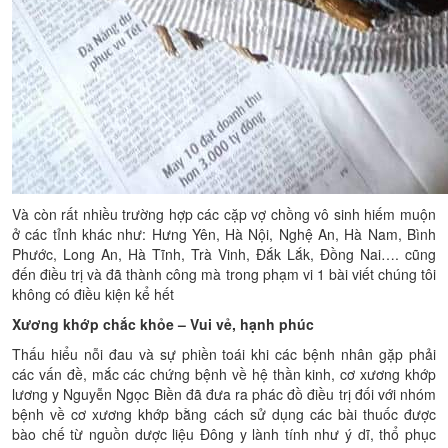
Và còn rất nhiều trường hợp các cặp vợ chồng vô sinh hiếm muộn
ở các tỉnh khác như: Hưng Yên, Hà Nội, Nghệ An, Hà Nam, Bình
Phước, Long An, Hà Tĩnh, Trà Vinh, Đắk Lắk, Đồng Nai…. cũng
đến điều trị và đã thành công mà trong phạm vi 1 bài viết chúng tôi
không có điều kiện kể hết
Xương khớp chắc khỏe – Vui vẻ, hạnh phúc
Thấu hiểu nỗi đau và sự phiền toái khi các bệnh nhân gặp phải
các vấn đề, mắc các chứng bệnh về hệ thần kinh, cơ xương khớp
lương y Nguyễn Ngọc Biền đã đưa ra phác đồ điều trị đối với nhóm
bệnh về cơ xương khớp bằng cách sử dụng các bài thuốc được
bào chế từ nguồn dược liệu Đông y lành tính như ý dĩ, thổ phục