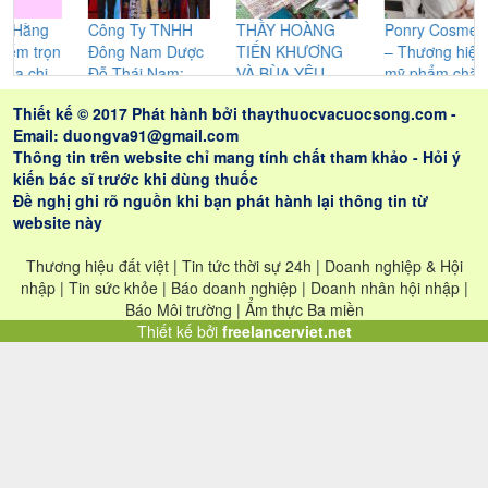
ông Ty TNHH
THẦY HOÀNG
Ponry Cosmetics
Lương 
ông Nam Dược
TIẾN KHƯƠNG
– Thương hiệu
Thị Hiế
ỗ Thái Nam:
VÀ BÙA YÊU
mỹ phẩm chăm
nỗi lo 
hông ngừng
CỦA NGƯỜI
sóc sắc đẹp được
xương 
Thiết kế © 2017 Phát hành bởi
thaythuocvacuocsong.com
-
ghiên cứu cho
CAO LAN –
chị em phụ nữ tin
dày đại
Email: duongva91@gmail.com
a những sản
NHỮNG GIÁ TRỊ
dùng
trĩ.
Thông tin trên website chỉ mang tính chất tham khảo - Hỏi ý
hẩm tốt nhất
THỰC SỰ ĐEM
kiến bác sĩ trước khi dùng thuốc
LẠI CHO LỨA
Đề nghị ghi rõ nguồn khi bạn phát hành lại thông tin từ
ĐÔI
website này
Thương hiệu đất việt | Tin tức thời sự 24h | Doanh nghiệp & Hội
nhập | Tin sức khỏe | Báo doanh nghiệp | Doanh nhân hội nhập |
Báo Môi trường | Ẩm thực Ba miền
Thiết kế bởi
freelancerviet.net