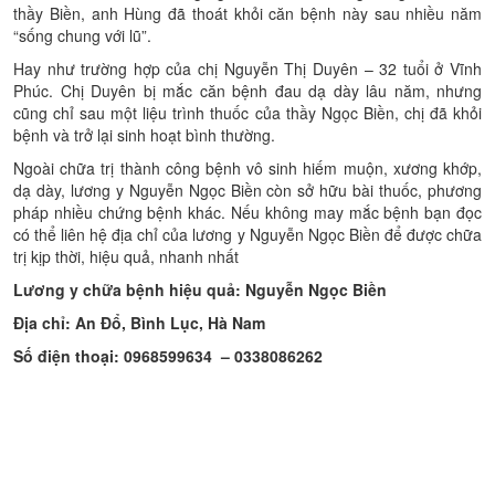
thầy Biền, anh Hùng đã thoát khỏi căn bệnh này sau nhiều năm
“sống chung với lũ”.
Hay như trường hợp của chị Nguyễn Thị Duyên – 32 tuổi ở Vĩnh
Phúc. Chị Duyên bị mắc căn bệnh đau dạ dày lâu năm, nhưng
cũng chỉ sau một liệu trình thuốc của thầy Ngọc Biền, chị đã khỏi
bệnh và trở lại sinh hoạt bình thường.
Ngoài chữa trị thành công bệnh vô sinh hiếm muộn, xương khớp,
dạ dày, lương y Nguyễn Ngọc Biền còn sở hữu bài thuốc, phương
pháp nhiều chứng bệnh khác. Nếu không may mắc bệnh bạn đọc
có thể liên hệ địa chỉ của lương y Nguyễn Ngọc Biền để được chữa
trị kịp thời, hiệu quả, nhanh nhất
Lương y chữa bệnh hiệu quả: Nguyễn Ngọc Biền
Địa chỉ: An Đổ, Bình Lục, Hà Nam
Số điện thoại: 0968599634 – 0338086262