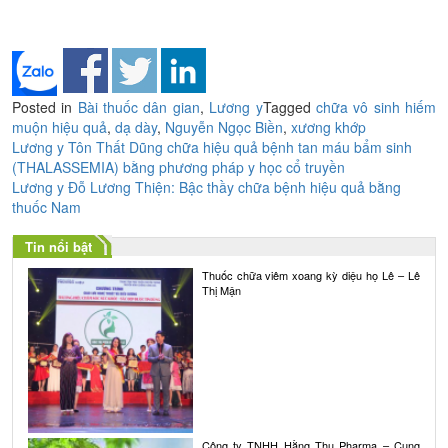
Posted in
Bài thuốc dân gian
,
Lương y
Tagged
chữa vô sinh hiếm
muộn hiệu quả
,
dạ dày
,
Nguyễn Ngọc Biền
,
xương khớp
Điều
Lương y Tôn Thất Dũng chữa hiệu quả bệnh tan máu bẩm sinh
(THALASSEMIA) bằng phương pháp y học cổ truyền
hướng
Lương y Đỗ Lương Thiện: Bậc thầy chữa bệnh hiệu quả bằng
bài
thuốc Nam
viết
Tin nổi bật
Thuốc chữa viêm xoang kỳ diệu họ Lê – Lê
Thị Mận
Công ty TNHH Hằng Thu Pharma – Cung