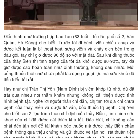
Điển hình như trường hợp bác Tạo (63 tuổi – tổ dân phố số 2, Văn
Quán, Hà Đông) cho biết: Trước tôi đi bệnh viện chiếu chụp và
được kết luận là bị thoái hoá, sưng viêm và chảy dịch bên trong
đầu gối, tay chỉ giơ được 90 độ so với mặt đất. Sau khi dùng thuốc
của thầy Biền thì tình trạng của tôi đã khỏi được 80-90%, tay đã
giơ được cao hoàn toàn như bình thường, không đau nhức. Mới
uống thuốc thôi chứ chưa phải tác động ngoại lực mà sức khoẻ đã
tiến triển tốt rồi.
Hay như chị Trần Thị Yên (Nam Định) bị viêm khớp từ nhỏ, dù đã
trải qua nhiều nơi thăm khám nhưng không cải thiện được tình
hình bệnh tật. Nghe lời người thân chỉ dẫn, chị tìm tới địa chỉ chữa
bệnh của thầy Biền và được tư vấn, bốc thuốc trị bệnh. Chị Yên
cho biết sau 2 liệu trình theo chỉ định của thầy Biền , tình hình sức
khoẻ của chị đã được cải thiện khá tốt. Đặc biệt, chị không cần
phải đến tận nơi để tái khám bốc thuốc mà được thầy Biền chẩn
bệnh thông qua triệu chứng và gửi thuốc về tận nơi, rất thuận tiện
cho người bệnh ở xa có nhu cầu khám chữa. Và còn rất nhiều