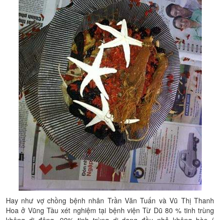
Hay như vợ chồng bệnh nhân Trần Văn Tuấn và Vũ Thị Thanh
Hoa ở Vũng Tàu xét nghiệm tại bệnh viện Từ Dũ 80 % tinh trùng
không di động, 90% tinh trùng dị dạng đầu nhỏ không bào (